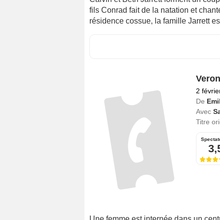
fils Conrad fait de la natation et chan
résidence cossue, la famille Jarrett es
Veron
2 févri
De
Emi
Avec
Sa
Titre or
Spectat
3,
Une femme est internée dans un cent