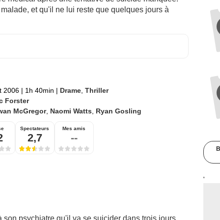
malade, et qu'il ne lui reste que quelques jours à
et 2006
|
1h 40min
|
Drame
,
Thriller
c Forster
wan McGregor
,
Naomi Watts
,
Ryan Gosling
se
Spectateurs
Mes amis
2
2,7
--
B
'
n psychiatre qu'il va se suicider dans trois jours.