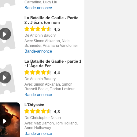
Carradine, Lucy Liu
Bande-annonce
La Bataille de Gaulle - Partie
2 : J’écris ton nom
4,5
De Antonin Baudry
Avec Simon Abkarian, Niels
Schneider, Anamaria Vartolomei
Bande-annonce
La Bataille de Gaulle - partie 1
: L'Âge de Fer
4,4
De Antonin Baudry
Avec Simon Abkarian, Simon
Russell Beale, Florian Lesieur
Bande-annonce
L'Odyssée
4,3
De Christopher Nolan
Avec Matt Damon, Tom Holland,
Anne Hathaway
Bande-annonce