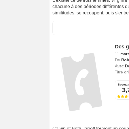
L'existence de trois femmes, Virginia
chacune à des périodes différentes d
similitudes, se recoupent, puis s'entr
Des g
11 mar
De
Rob
Avec
D
Titre or
Spectat
3,
Calvin et Beth Jarrett forment un cou