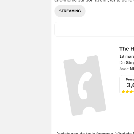
STREAMING
The H
19 mar
De
Ste
Avec
N
Pres
3,