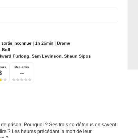
 sortie inconnue
|
1h 26min
|
Drame
 Boll
dward Furlong
,
Sam Levinson
,
Shaun Sipos
eurs
Mes amis
3
--
de prison. Pourquoi ? Ses trois co-détenus en savent-
 dire ? Les heures précédant la mort de leur