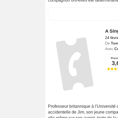
compagnon ont-elles été déterminant
A Sin
24 févr
De
Tom
Avec
Co
Pres
3,
Professeur britannique à l'Université 
accidentelle de Jim, son jeune comp
elle-même sur son avenir, tente de le 