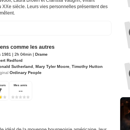
 Woolf, Laura Brown et Clarissa Vaughn, vivant
u XXe siècle. Leurs vies personnelles présentent des
emêlent.
ens comme les autres
s 1981
|
2h 04min
|
Drame
ert Redford
onald Sutherland
,
Mary Tyler Moore
,
Timothy Hutton
iginal
Ordinary People
eurs
Mes amis
7
--
ple idéal de la moyenne bourgeoisie américaine, leur