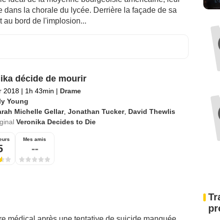
te dans la chorale du lycée. Derrière la façade de sa
t au bord de l'implosion...
ika décide de mourir
er 2018
|
1h 43min
|
Drame
ly Young
rah Michelle Gellar
,
Jonathan Tucker
,
David Thewlis
iginal
Veronika Decides to Die
eurs
Mes amis
5
--
Tr
pr
re médical après une tentative de suicide manquée.