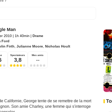
es ?
gle Man
ier 2010
|
1h 40min
|
Drame
 Ford
lin Firth
,
Julianne Moore
,
Nicholas Hoult
se
Spectateurs
Mes amis
6
3,8
--
To
de Californie, George tente de se remettre de la mort
agnon. Son amie Charley, une femme qui s'interroge
consoler...