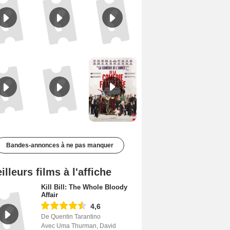
Le Triangle d'or Bande-annonce VF
Les Matins merveilleux Bande-annonce VF
De la Comédie-Française Teaser VF
Bandes-annonces à ne pas manquer
illeurs films à l'affiche
Kill Bill: The Whole Bloody
Affair
4,6
De Quentin Tarantino
Avec Uma Thurman, David