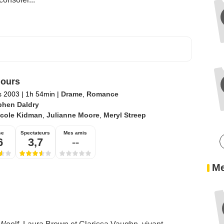
ours
s 2003
|
1h 54min
|
Drame
,
Romance
phen Daldry
icole Kidman
,
Julianne Moore
,
Meryl Streep
se
Spectateurs
Mes amis
6
3,7
--
Me