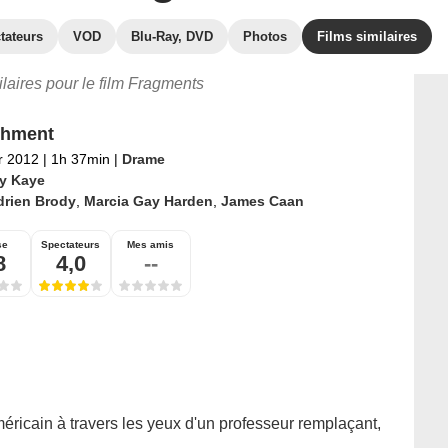
tateurs
VOD
Blu-Ray, DVD
Photos
Films similaires
ilaires pour le film Fragments
chment
er 2012
|
1h 37min
|
Drame
y Kaye
drien Brody
,
Marcia Gay Harden
,
James Caan
se
Spectateurs
Mes amis
8
4,0
--
éricain à travers les yeux d'un professeur remplaçant,