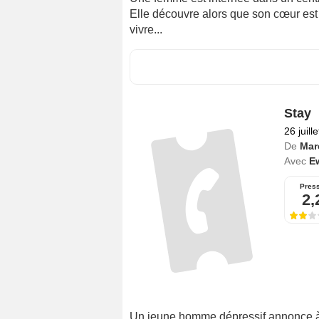
Elle découvre alors que son cœur est 
vivre...
Stay
26 juill
De
Mar
Avec
E
Pres
2,
Un jeune homme dépressif annonce à so