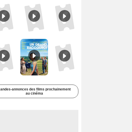
Juste pour une nuit Bande-annonce VO STFR
Un grand raccourci Bande-annonce VF
Une aube nouvelle Bande-annonce VO STFR
andes-annonces des films prochainement
au cinéma