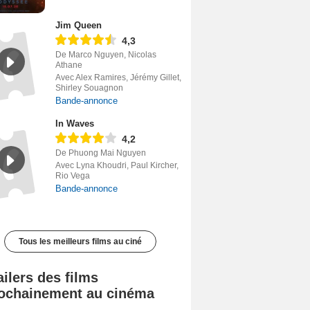
Jim Queen
4,3
De Marco Nguyen, Nicolas
Athane
Avec Alex Ramires, Jérémy Gillet,
Shirley Souagnon
Bande-annonce
In Waves
4,2
De Phuong Mai Nguyen
Avec Lyna Khoudri, Paul Kircher,
Rio Vega
Bande-annonce
Tous les meilleurs films au ciné
ailers des films
ochainement au cinéma
Tombé du ciel Bande-annonce VF
La fin d’Oak Street Bande-annonce VO STFR
Soudain Bande-annonce VF STFR