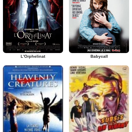
L'Orphelinat
Babycall