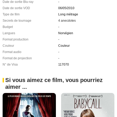
Date de sortie Blu-ray
-
Date de sortie VOD
06/05/2010
Type de film
Long métrage
Secrets de tournage
4 anecdotes
Budget
-
Langues
Norvégien
Format production
-
Couleur
Couleur
Format audio
-
Format de projection
-
N° de Visa
117070
Si vous aimez ce film, vous pourriez
aimer ...