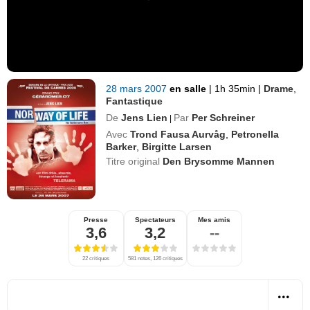
28 mars 2007
en salle
|
1h 35min
|
Drame
,
Fantastique
De
Jens Lien
Par
Per Schreiner
|
Avec
Trond Fausa Aurvåg
,
Petronella
Barker
,
Birgitte Larsen
Titre original
Den Brysomme Mannen
Presse
Spectateurs
Mes amis
3,6
3,2
--
22 critiques
581 notes, 126 critiques