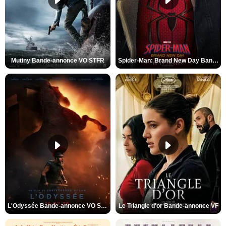
Mutiny Bande-annonce VO STFR
Spider-Man: Brand New Day Bande-annonce VO STFR
L'Odyssée Bande-annonce VO STFR
Le Triangle d'or Bande-annonce VF