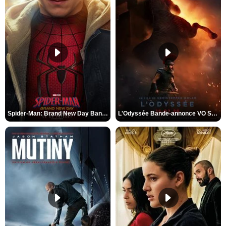
Spider-Man: Brand New Day Bande-annonce VO STFR
L'Odyssée Bande-annonce VO STFR