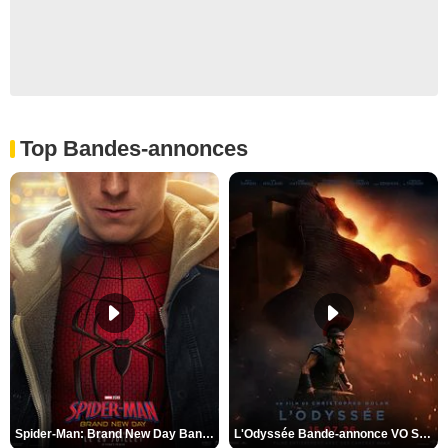
Top Bandes-annonces
Spider-Man: Brand New Day Bande-annonce VO STFR
L'Odyssée Bande-annonce VO STFR