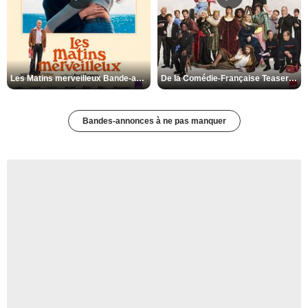
Les Matins merveilleux Bande-annonce VF
De la Comédie-Française Teaser VF
Bandes-annonces à ne pas manquer