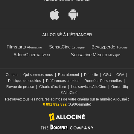
ALLOCINÉ À L'ÉTRANGER
Filmstarts
SensaCine
Beyazperde
Allemagne
Espagne
Turquie
AdoroCinema
Sensacine México
Brésil
Mexique
Contact
|
Qui sommes-nous
|
Recrutement
|
Publicité
|
CGU
|
CGV
|
Politique de cookies
|
Préférences cookies
|
Données Personnelles
|
Revue de presse
|
Charte d'écriture
|
Les services AlloCiné
|
Gérer Utiq
|
©AlloCiné
Retrouvez tous les horaires et infos de votre cinéma sur le numéro AlloCiné :
0 892 892 892
(0,90€/minute)