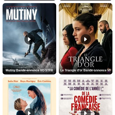
Mutiny Bande-annonce VO STFR
Le Triangle d'or Bande-annonce VF