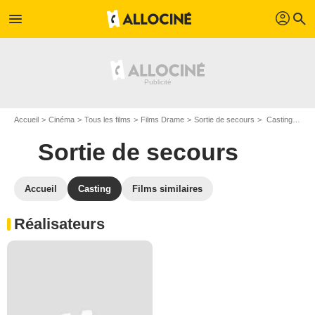
profil
menu
search
Accueil
Cinéma
Tous les films
Films Drame
Sortie de secours
Casting Sortie de secours
Sortie de secours
Accueil
Casting
Films similaires
Réalisateurs