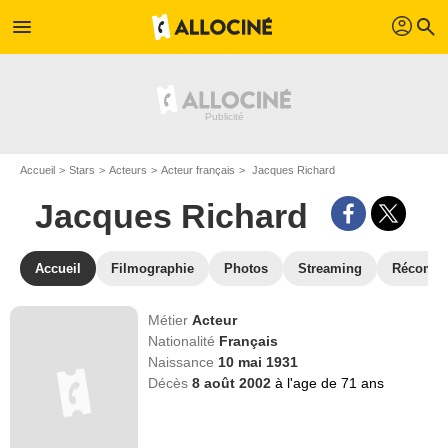
profil
menu
search
Accueil
Stars
Acteurs
Acteur français
Jacques Richard
Jacques Richard
Accueil
Filmographie
Photos
Streaming
Récompe
Métier
Acteur
Nationalité
Français
Naissance
10 mai 1931
Décès
8 août 2002
à l'age de 71 ans