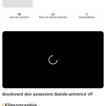
50
23
3
ans de carrière
films et séries tournés
nominations
Boulevard des assassins Bande-annonce VF
Filmographie