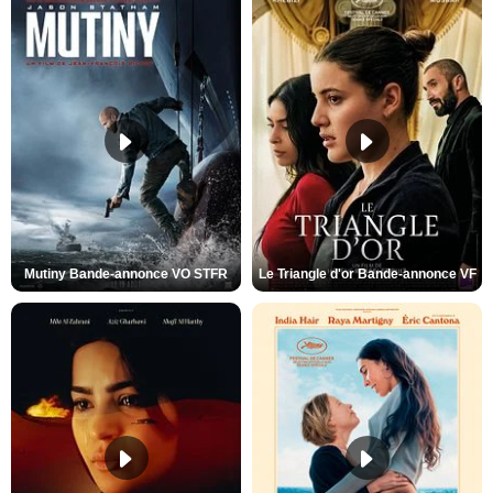
Mutiny Bande-annonce VO STFR
Le Triangle d'or Bande-annonce VF