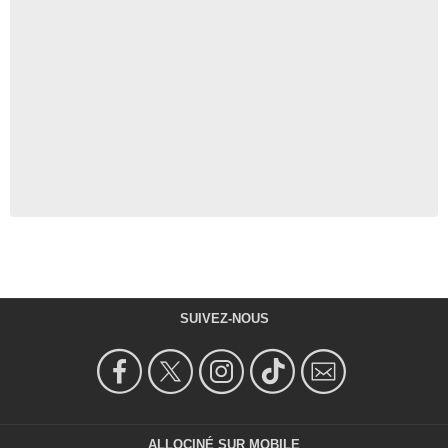
SUIVEZ-NOUS
ALLOCINÉ SUR MOBILE