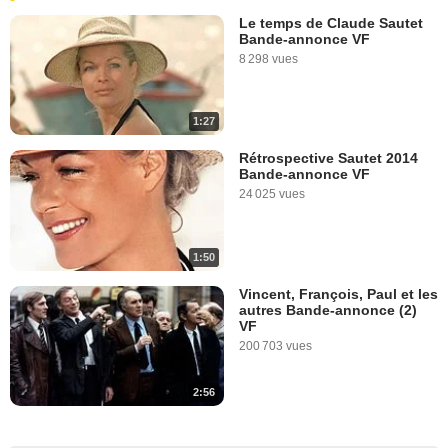
Le temps de Claude Sautet
Bande-annonce VF
8 298 vues
1:27
Rétrospective Sautet 2014
Bande-annonce VF
24 025 vues
1:50
Vincent, François, Paul et les
autres Bande-annonce (2)
VF
200 703 vues
2:56