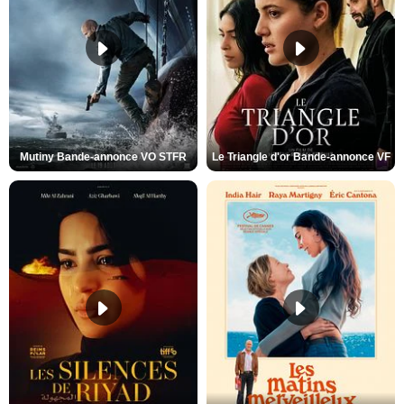
Mutiny Bande-annonce VO STFR
Le Triangle d'or Bande-annonce VF