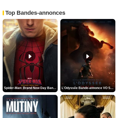
Top Bandes-annonces
Spider-Man: Brand New Day Bande-annonce VO STFR
L'Odyssée Bande-annonce VO STFR