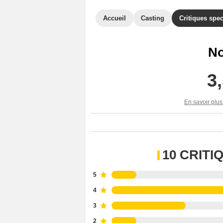
Accueil
Casting
Critiques spec
No
3
En savoir plus
10 CRIT
5
4
3
2