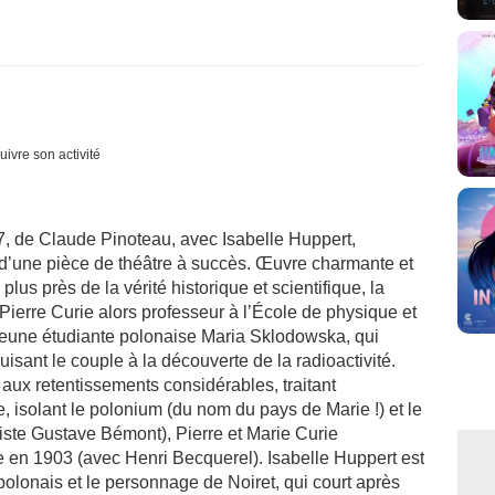
uivre son activité
, de Claude Pinoteau, avec Isabelle Huppert,
é d’une pièce de théâtre à succès. Œuvre charmante et
lus près de la vérité historique et scientifique, la
Pierre Curie alors professeur à l’École de physique et
a jeune étudiante polonaise Maria Sklodowska, qui
sant le couple à la découverte de la radioactivité.
 aux retentissements considérables, traitant
isolant le polonium (du nom du pays de Marie !) et le
iste Gustave Bémont), Pierre et Marie Curie
e en 1903 (avec Henri Becquerel). Isabelle Huppert est
olonais et le personnage de Noiret, qui court après