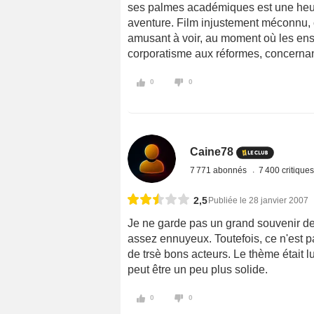
ses palmes académiques est une heur
aventure. Film injustement méconnu, co
amusant à voir, au moment où les ens
corporatisme aux réformes, concernan
0
0
Caine78
7 771 abonnés
7 400 critique
2,5
Publiée le 28 janvier 2007
Je ne garde pas un grand souvenir de 
assez ennuyeux. Toutefois, ce n'est 
de trsè bons acteurs. Le thème était lu
peut être un peu plus solide.
0
0