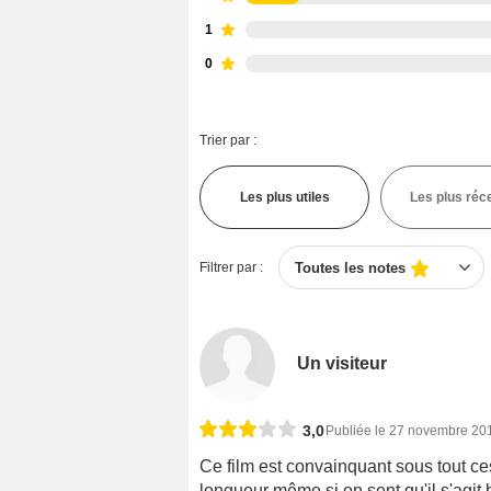
1
0
Trier par :
Les plus utiles
Les plus réc
Filtrer par :
Toutes les notes
Un visiteur
3,0
Publiée le 27 novembre 20
Ce film est convainquant sous tout ces
longueur même si on sent qu'il s'agit 