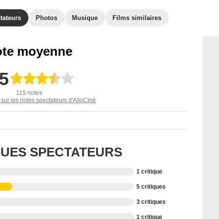
tateurs
Photos
Musique
Films similaires
te moyenne
,5
115 notes
 sur les notes spectateurs d'AlloCiné
IQUES SPECTATEURS
1 critique
5 critiques
3 critiques
1 critique