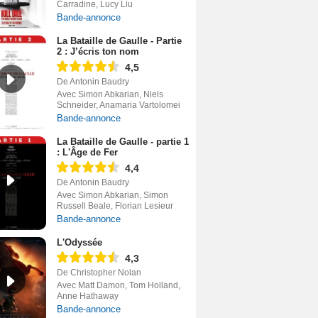
Carradine, Lucy Liu
Bande-annonce
La Bataille de Gaulle - Partie
2 : J’écris ton nom
4,5
De Antonin Baudry
Avec Simon Abkarian, Niels
Schneider, Anamaria Vartolomei
Bande-annonce
La Bataille de Gaulle - partie 1
: L'Âge de Fer
4,4
De Antonin Baudry
Avec Simon Abkarian, Simon
Russell Beale, Florian Lesieur
Bande-annonce
L'Odyssée
4,3
De Christopher Nolan
Avec Matt Damon, Tom Holland,
Anne Hathaway
Bande-annonce