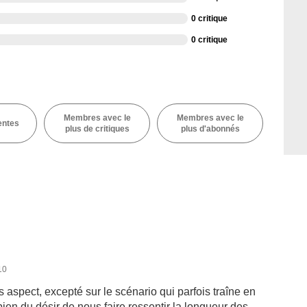
0 critique
0 critique
Membres avec le
Membres avec le
entes
plus de critiques
plus d'abonnés
10
 aspect, excepté sur le scénario qui parfois traîne en
bien du désir de nous faire ressentir la longueur des