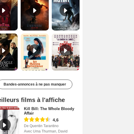
Le Triangle d'or Bande-annonce VF
Les Matins merveilleux Bande-annonce VF
De la Comédie-Française Teaser VF
Bandes-annonces à ne pas manquer
illeurs films à l'affiche
Kill Bill: The Whole Bloody
Affair
4,6
De Quentin Tarantino
Avec Uma Thurman, David