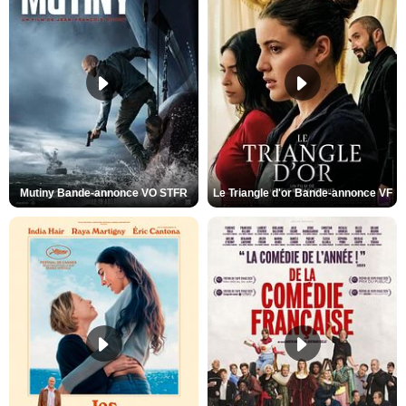
Mutiny Bande-annonce VO STFR
Le Triangle d'or Bande-annonce VF