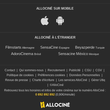
ALLOCINÉ SUR MOBILE
ALLOCINÉ À L'ÉTRANGER
Filmstarts
SensaCine
Beyazperde
Allemagne
Espagne
Turquie
AdoroCinema
Sensacine México
Brésil
Mexique
Contact
|
Qui sommes-nous
|
Recrutement
|
Publicité
|
CGU
|
CGV
|
Politique de cookies
|
Préférences cookies
|
Données Personnelles
|
Revue de presse
|
Charte d'écriture
|
Les services AlloCiné
|
Gérer Utiq
|
©AlloCiné
Retrouvez tous les horaires et infos de votre cinéma sur le numéro AlloCiné :
0 892 892 892
(0,90€/minute)