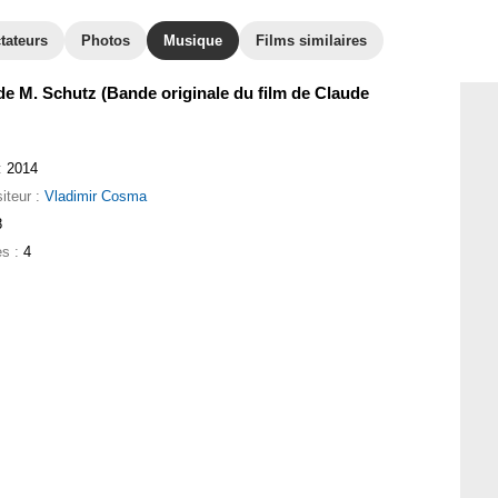
tateurs
Photos
Musique
Films similaires
e M. Schutz (Bande originale du film de Claude
:
2014
iteur :
Vladimir Cosma
8
es :
4