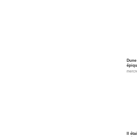
Dune 
épiq
mercr
Il ét