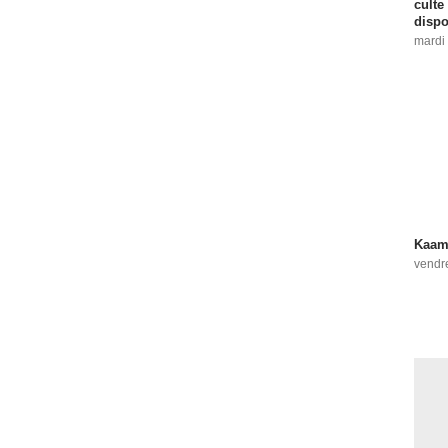
culte
dispo
mardi 
Kaame
vendr