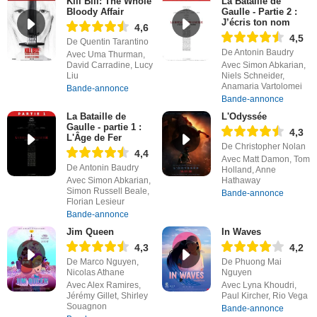
Kill Bill: The Whole
La Bataille de
Bloody Affair
Gaulle - Partie 2 :
J’écris ton nom
4,6
4,5
De Quentin Tarantino
De Antonin Baudry
Avec Uma Thurman,
David Carradine, Lucy
Avec Simon Abkarian,
Liu
Niels Schneider,
Anamaria Vartolomei
Bande-annonce
Bande-annonce
La Bataille de
L'Odyssée
Gaulle - partie 1 :
4,3
L'Âge de Fer
De Christopher Nolan
4,4
Avec Matt Damon, Tom
De Antonin Baudry
Holland, Anne
Avec Simon Abkarian,
Hathaway
Simon Russell Beale,
Bande-annonce
Florian Lesieur
Bande-annonce
Jim Queen
In Waves
4,3
4,2
De Marco Nguyen,
De Phuong Mai
Nicolas Athane
Nguyen
Avec Alex Ramires,
Avec Lyna Khoudri,
Jérémy Gillet, Shirley
Paul Kircher, Rio Vega
Souagnon
Bande-annonce