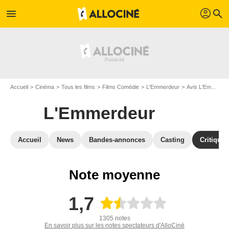
profil
menu
search
Accueil
Cinéma
Tous les films
Films Comédie
L'Emmerdeur
Avis L'Emmerdeur
L'Emmerdeur
Accueil
News
Bandes-annonces
Casting
Critiques
Note moyenne
1,7
1305 notes
En savoir plus sur les notes spectateurs d'AlloCiné