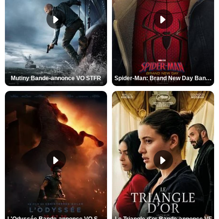
Mutiny Bande-annonce VO STFR
Spider-Man: Brand New Day Bande-annonce VO STFR