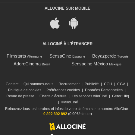
ALLOCINÉ SUR MOBILE
ALLOCINÉ À L'ÉTRANGER
Filmstarts
SensaCine
Beyazperde
Allemagne
Espagne
Turquie
AdoroCinema
Sensacine México
Brésil
Mexique
Contact
|
Qui sommes-nous
|
Recrutement
|
Publicité
|
CGU
|
CGV
|
Politique de cookies
|
Préférences cookies
|
Données Personnelles
|
Revue de presse
|
Charte d'écriture
|
Les services AlloCiné
|
Gérer Utiq
|
©AlloCiné
Retrouvez tous les horaires et infos de votre cinéma sur le numéro AlloCiné :
0 892 892 892
(0,90€/minute)