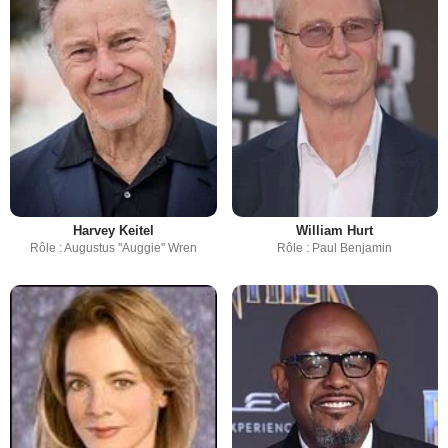
Harvey Keitel
William Hurt
Rôle : Augustus "Auggie" Wren
Rôle : Paul Benjamin