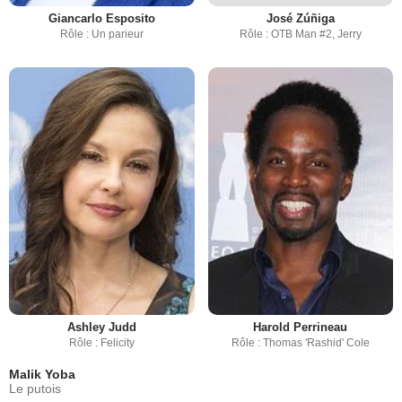
Giancarlo Esposito
José Zúñiga
Rôle : Un parieur
Rôle : OTB Man #2, Jerry
Ashley Judd
Harold Perrineau
Rôle : Felicity
Rôle : Thomas 'Rashid' Cole
Malik Yoba
Le putois