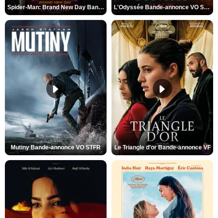
Spider-Man: Brand New Day Bande-annonce VO STFR
L'Odyssée Bande-annonce VO STFR
Mutiny Bande-annonce VO STFR
Le Triangle d'or Bande-annonce VF