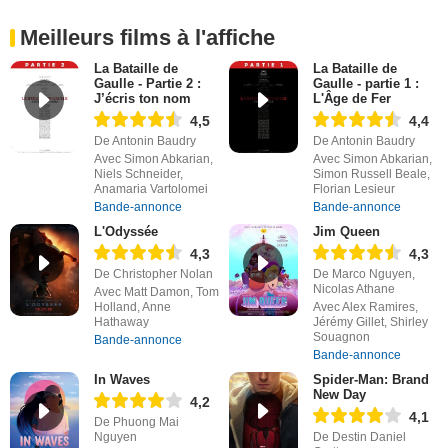
Meilleurs films à l'affiche
La Bataille de
La Bataille de
Gaulle - Partie 2 :
Gaulle - partie 1 :
J’écris ton nom
L'Âge de Fer
4,5
4,4
De Antonin Baudry
De Antonin Baudry
Avec Simon Abkarian,
Avec Simon Abkarian,
Niels Schneider,
Simon Russell Beale,
Anamaria Vartolomei
Florian Lesieur
Bande-annonce
Bande-annonce
L'Odyssée
Jim Queen
4,3
4,3
De Christopher Nolan
De Marco Nguyen,
Nicolas Athane
Avec Matt Damon, Tom
Holland, Anne
Avec Alex Ramires,
Hathaway
Jérémy Gillet, Shirley
Souagnon
Bande-annonce
Bande-annonce
In Waves
Spider-Man: Brand
New Day
4,2
4,1
De Phuong Mai
Nguyen
De Destin Daniel