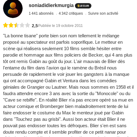
soniadidierkmurgia
1 441 abonnés
4 342 critiques
Suivre son activité
2,5
Publiée le 19 octobre 2011
"La bonne tisane" porte bien son nom tellement le mélange
proposé au spectateur est parfois soporifique. Le metteur en
scène qui réalisera seulement 10 films semble hésiter entre
parodie et hommage aux films policiers de Becker, qui 4 ans plus
tôt ont remis Gabin au goût du jour. L'air mauvais de Blier dès
l'entame du film dans l'avion qui le ramène du Brésil nous
persuade de rapidement le voir jouer les gangsters à la manque
qui ont accompagné Gabin et Ventura dans les comédies
géniales de Grangier ou Lautner. Mais nous sommes en 1958 et il
faudra attendre encore 3 ans avec la sortie du "Monocole" ou du
"Cave se rebiffe". En réalité Blier n'a pas encore opéré sa mue en
acteur comique et Bromberger bien maladroitement tente de lui
faire endosser le costume du Max le menteur joué par Gabin
dans "Touchez pas au grisbi". Aussi bon acteur était Blier il ne
pouvait pas endosser toutes les défroques. Blier s'en est sans
doute rendu compte et il semble profiter de ce petit nanar pour