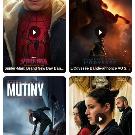
Spider-Man: Brand New Day Bande-annonce VO STFR
L'Odyssée Bande-annonce VO STFR