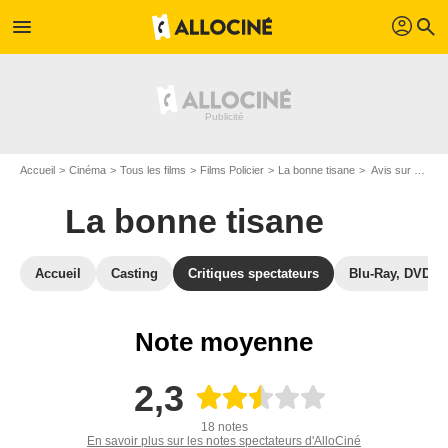
profil
menu
search
Accueil
Cinéma
Tous les films
Films Policier
La bonne tisane
Avis sur La bonne tisane
La bonne tisane
Accueil
Casting
Critiques spectateurs
Blu-Ray, DVD
Note moyenne
2,3
18 notes
En savoir plus sur les notes spectateurs d'AlloCiné