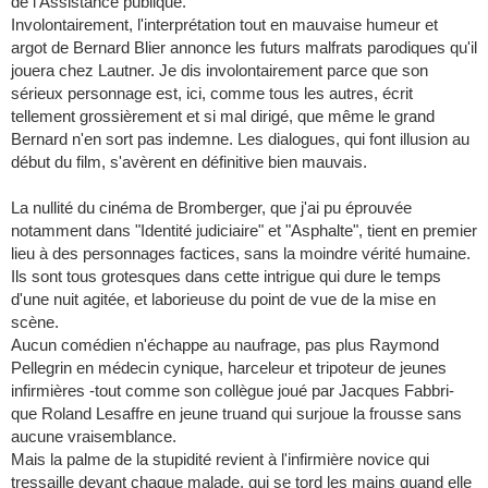
de l'Assistance publique.
Involontairement, l'interprétation tout en mauvaise humeur et
argot de Bernard Blier annonce les futurs malfrats parodiques qu'il
jouera chez Lautner. Je dis involontairement parce que son
sérieux personnage est, ici, comme tous les autres, écrit
tellement grossièrement et si mal dirigé, que même le grand
Bernard n'en sort pas indemne. Les dialogues, qui font illusion au
début du film, s'avèrent en définitive bien mauvais.
La nullité du cinéma de Bromberger, que j'ai pu éprouvée
notamment dans "Identité judiciaire" et "Asphalte", tient en premier
lieu à des personnages factices, sans la moindre vérité humaine.
Ils sont tous grotesques dans cette intrigue qui dure le temps
d'une nuit agitée, et laborieuse du point de vue de la mise en
scène.
Aucun comédien n'échappe au naufrage, pas plus Raymond
Pellegrin en médecin cynique, harceleur et tripoteur de jeunes
infirmières -tout comme son collègue joué par Jacques Fabbri-
que Roland Lesaffre en jeune truand qui surjoue la frousse sans
aucune vraisemblance.
Mais la palme de la stupidité revient à l'infirmière novice qui
tressaille devant chaque malade, qui se tord les mains quand elle