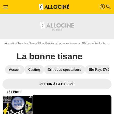
profil
menu
search
Accueil
Tous les films
Films Policier
La bonne tisane
Affiche du film La bonne tisane - Photo 1
La bonne tisane
Accueil
Casting
Critiques spectateurs
Blu-Ray, DVD
RETOUR À LA GALERIE
1
/ 1 Photo