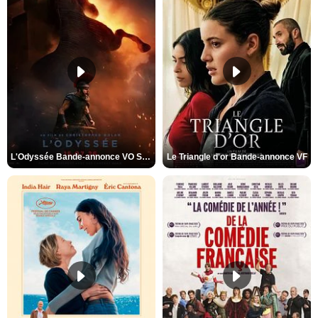
L'Odyssée Bande-annonce VO STFR
Le Triangle d'or Bande-annonce VF