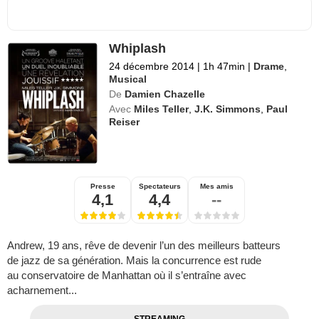
Whiplash
24 décembre 2014
|
1h 47min
|
Drame
,
Musical
De
Damien Chazelle
Avec
Miles Teller
,
J.K. Simmons
,
Paul
Reiser
Presse
Spectateurs
Mes amis
4,1
4,4
--
Andrew, 19 ans, rêve de devenir l’un des meilleurs batteurs
de jazz de sa génération. Mais la concurrence est rude
au conservatoire de Manhattan où il s’entraîne avec
acharnement...
STREAMING