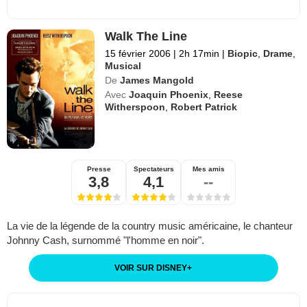
Walk The Line
15 février 2006
|
2h 17min
|
Biopic
,
Drame
,
Musical
De
James Mangold
Avec
Joaquin Phoenix
,
Reese
Witherspoon
,
Robert Patrick
Presse
Spectateurs
Mes amis
3,8
4,1
--
La vie de la légende de la country music américaine, le chanteur
Johnny Cash, surnommé "l'homme en noir".
VOIR SUR DISNEY
+