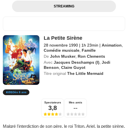
STREAMING
La Petite Sirène
28 novembre 1990
|
1h 23min
|
Animation
,
Comédie musicale
,
Famille
De
John Musker
,
Ron Clements
Avec
Jacques Deschamps (I)
,
Jodi
Benson
,
Claire Guyot
Titre original
The Little Mermaid
Dès 6 ans
Spectateurs
Mes amis
3,8
--
Malgré l'interdiction de son père, le roi Triton, Ariel, la petite sirène,