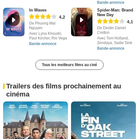
Bande-annonce
In Waves
Spider-Man: Brand
New Day
4,2
4,1
De Phuong Mai
Nguyen
De Destin Daniel
Cretton
Avec Lyna Khoudri,
Paul Kircher, Rio Vega
Avec Tom Holland,
Zendaya, Sadie Sink
Bande-annonce
Bande-annonce
Tous les meilleurs films au ciné
Trailers des films prochainement au
cinéma