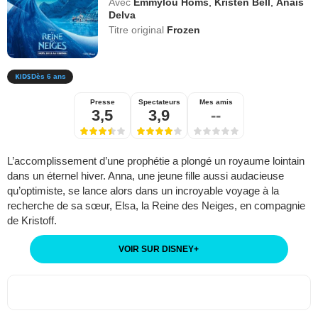
Avec
Emmylou Homs
,
Kristen Bell
,
Anaïs
Delva
Titre original
Frozen
Dès 6 ans
Presse
Spectateurs
Mes amis
3,5
3,9
--
L’accomplissement d’une prophétie a plongé un royaume lointain
dans un éternel hiver. Anna, une jeune fille aussi audacieuse
qu’optimiste, se lance alors dans un incroyable voyage à la
recherche de sa sœur, Elsa, la Reine des Neiges, en compagnie
de Kristoff.
VOIR SUR DISNEY
+