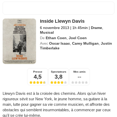
Inside Llewyn Davis
6 novembre 2013
|
1h 45min
|
Drame
,
Musical
De
Ethan Coen
,
Joel Coen
Avec
Oscar Isaac
,
Carey Mulligan
,
Justin
Timberlake
Presse
Spectateurs
Mes amis
4,5
3,8
--
Llewyn Davis est à la croisée des chemins. Alors qu'un hiver
rigoureux sévit sur New York, le jeune homme, sa guitare à la
main, lutte pour gagner sa vie comme musicien, et affronte des
obstacles qui semblent insurmontables, à commencer par ceux
qu'il se crée lui-même.