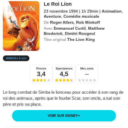
Le Roi Lion
23 novembre 1994
|
1h 29min
|
Animation
,
Aventure
,
Comédie musicale
De
Roger Allers
,
Rob Minkoff
Avec
Emmanuel Curtil
,
Matthew
Broderick
,
Dimitri Rougeul
Titre original
The Lion King
Dès 6 ans
Presse
Spectateurs
Mes amis
3,4
4,5
--
Le long combat de Simba le lionceau pour accéder à son rang de
roi des animaux, après que le fourbe Scar, son oncle, a tué son
père et pris sa place.
VOIR SUR DISNEY
+