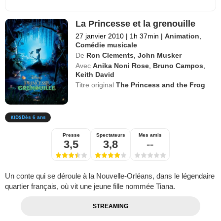
La Princesse et la grenouille
27 janvier 2010
|
1h 37min
|
Animation
,
Comédie musicale
De
Ron Clements
,
John Musker
Avec
Anika Noni Rose
,
Bruno Campos
,
Keith David
Titre original
The Princess and the Frog
Dès 6 ans
Presse
Spectateurs
Mes amis
3,5
3,8
--
Un conte qui se déroule à la Nouvelle-Orléans, dans le légendaire
quartier français, où vit une jeune fille nommée Tiana.
STREAMING