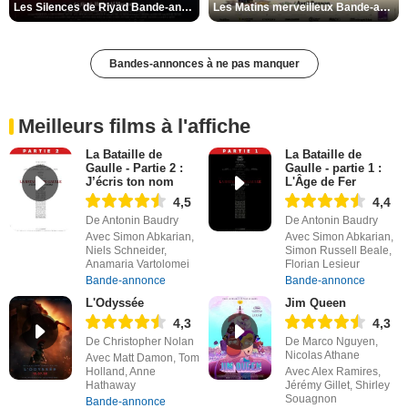
Les Silences de Riyad Bande-annonce VO STFR
Les Matins merveilleux Bande-annonce VF
Bandes-annonces à ne pas manquer
Meilleurs films à l'affiche
La Bataille de
La Bataille de
Gaulle - Partie 2 :
Gaulle - partie 1 :
J’écris ton nom
L'Âge de Fer
4,5
4,4
De Antonin Baudry
De Antonin Baudry
Avec Simon Abkarian,
Avec Simon Abkarian,
Niels Schneider,
Simon Russell Beale,
Anamaria Vartolomei
Florian Lesieur
Bande-annonce
Bande-annonce
L'Odyssée
Jim Queen
4,3
4,3
De Christopher Nolan
De Marco Nguyen,
Nicolas Athane
Avec Matt Damon, Tom
Holland, Anne
Avec Alex Ramires,
Hathaway
Jérémy Gillet, Shirley
Souagnon
Bande-annonce