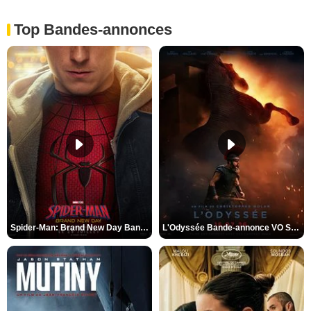
Top Bandes-annonces
Spider-Man: Brand New Day Bande-annonce VO STFR
L'Odyssée Bande-annonce VO STFR