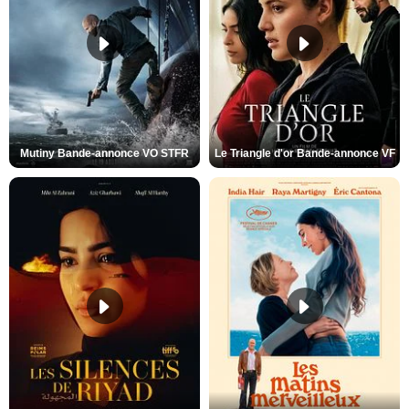
Mutiny Bande-annonce VO STFR
Le Triangle d'or Bande-annonce VF