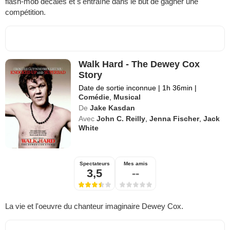
flash-mob décalés et s'entraîne dans le but de gagner une
compétition.
Walk Hard - The Dewey Cox
Story
Date de sortie inconnue
|
1h 36min
|
Comédie
,
Musical
De
Jake Kasdan
Avec
John C. Reilly
,
Jenna Fischer
,
Jack
White
Spectateurs
Mes amis
3,5
--
La vie et l'oeuvre du chanteur imaginaire Dewey Cox.