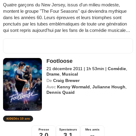
Quatre garçons du New Jersey, issus d'un milieu modeste,
montent le groupe "The Four Seasons" qui deviendra mythique
dans les années 60. Leurs épreuves et leurs triomphes sont
ponctués par les tubes emblématiques de toute une génération
qui sont repris aujourd'hui par les fans de la comédie musicale…
Footloose
21 décembre 2011
|
1h 53min
|
Comédie
,
Drame
,
Musical
De
Craig Brewer
Avec
Kenny Wormald
,
Julianne Hough
,
Dennis Quaid
Dès 10 ans
Presse
Spectateurs
Mes amis
2,0
3,1
--