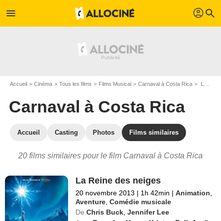
profil
menu
search
Accueil
Cinéma
Tous les films
Films Musical
Carnaval à Costa Rica
Les films similaires à "Carnaval à Costa Rica"
Carnaval à Costa Rica
Accueil
Casting
Photos
Films similaires
20 films similaires pour le film Carnaval à Costa Rica
La Reine des neiges
20 novembre 2013
|
1h 42min
|
Animation
,
Aventure
,
Comédie musicale
De
Chris Buck
,
Jennifer Lee