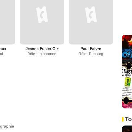
noux
Jeanne Fusier-Gir
Paul Faivre
ul
Rôle : La baronne
Rôle : Dubourg
To
ographie