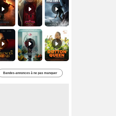
Les Silences de Riyad Bande-annonce VO STFR
Des Fleurs pour Tokyo Bande-annonce VO STFR
Cotton Queen Bande-annonce VO STFR
Bandes-annonces à ne pas manquer