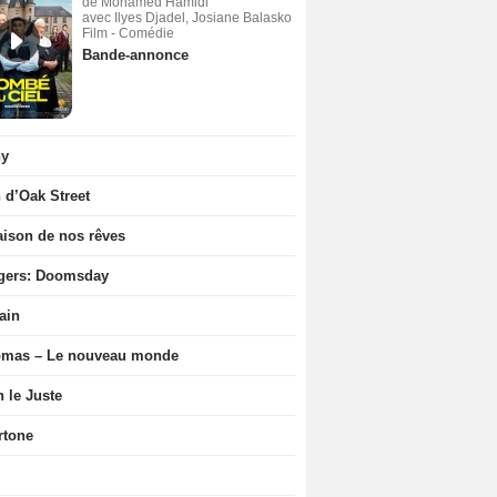
de Mohamed Hamidi
avec Ilyes Djadel, Josiane Balasko
Film - Comédie
Bande-annonce
ny
n d’Oak Street
ison de nos rêves
gers: Doomsday
ain
ômas – Le nouveau monde
n le Juste
rtone