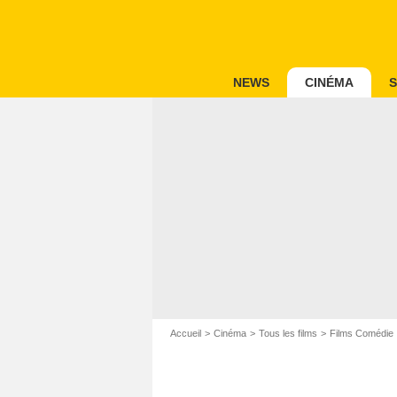
NEWS
CINÉMA
S
Accueil
Cinéma
Tous les films
Films Comédie