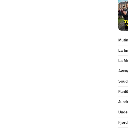
Muti
La fi
La Ma
Aven
Soud
Fant
Justi
Unde
Fjord