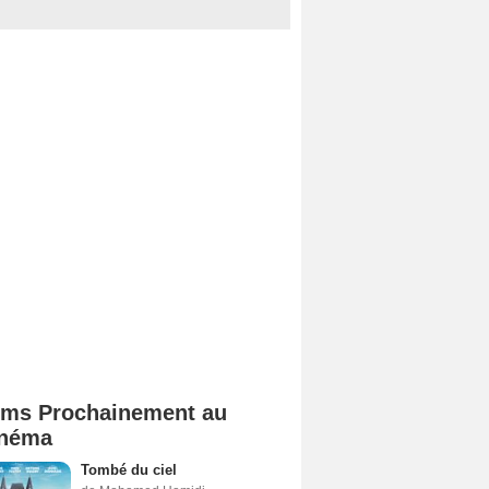
lms Prochainement au
néma
Tombé du ciel