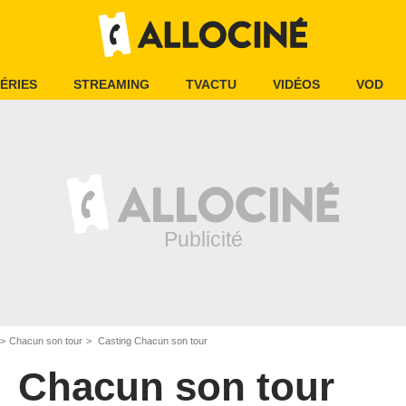
ÉRIES
STREAMING
TVACTU
VIDÉOS
VOD
Chacun son tour
Casting Chacun son tour
Chacun son tour