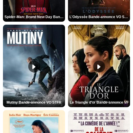
Spider-Man: Brand New Day Bande-annonce VO STFR
L'Odyssée Bande-annonce VO STFR
Mutiny Bande-annonce VO STFR
Le Triangle d'or Bande-annonce VF