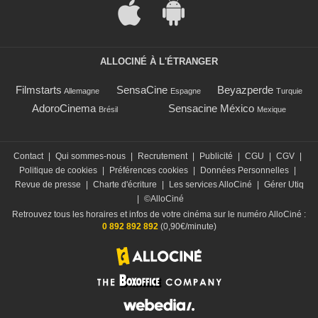
ALLOCINÉ À L'ÉTRANGER
Filmstarts
SensaCine
Beyazperde
Allemagne
Espagne
Turquie
AdoroCinema
Sensacine México
Brésil
Mexique
Contact
|
Qui sommes-nous
|
Recrutement
|
Publicité
|
CGU
|
CGV
|
Politique de cookies
|
Préférences cookies
|
Données Personnelles
|
Revue de presse
|
Charte d'écriture
|
Les services AlloCiné
|
Gérer Utiq
|
©AlloCiné
Retrouvez tous les horaires et infos de votre cinéma sur le numéro AlloCiné :
0 892 892 892
(0,90€/minute)