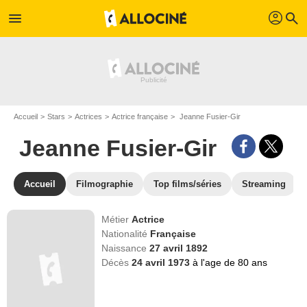
profil
menu
search
Accueil
Stars
Actrices
Actrice française
Jeanne Fusier-Gir
Jeanne Fusier-Gir
Accueil
Filmographie
Top films/séries
Streaming
Métier
Actrice
Nationalité
Française
Naissance
27 avril 1892
Décès
24 avril 1973
à l'age de 80 ans