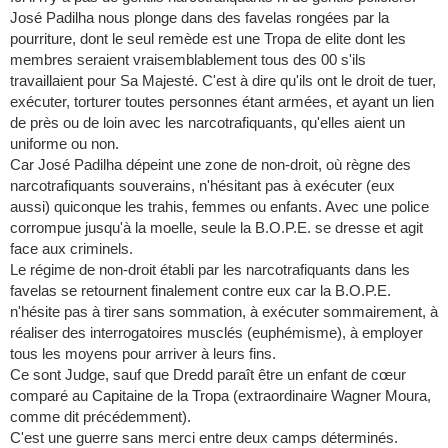
José Padilha nous plonge dans des favelas rongées par la
pourriture, dont le seul remède est une Tropa de elite dont les
membres seraient vraisemblablement tous des 00 s'ils
travaillaient pour Sa Majesté. C'est à dire qu'ils ont le droit de tuer,
exécuter, torturer toutes personnes étant armées, et ayant un lien
de près ou de loin avec les narcotrafiquants, qu'elles aient un
uniforme ou non.
Car José Padilha dépeint une zone de non-droit, où règne des
narcotrafiquants souverains, n'hésitant pas à exécuter (eux
aussi) quiconque les trahis, femmes ou enfants. Avec une police
corrompue jusqu'à la moelle, seule la B.O.P.E. se dresse et agit
face aux criminels.
Le régime de non-droit établi par les narcotrafiquants dans les
favelas se retournent finalement contre eux car la B.O.P.E.
n'hésite pas à tirer sans sommation, à exécuter sommairement, à
réaliser des interrogatoires musclés (euphémisme), à employer
tous les moyens pour arriver à leurs fins.
Ce sont Judge, sauf que Dredd paraît être un enfant de cœur
comparé au Capitaine de la Tropa (extraordinaire Wagner Moura,
comme dit précédemment).
C'est une guerre sans merci entre deux camps déterminés.