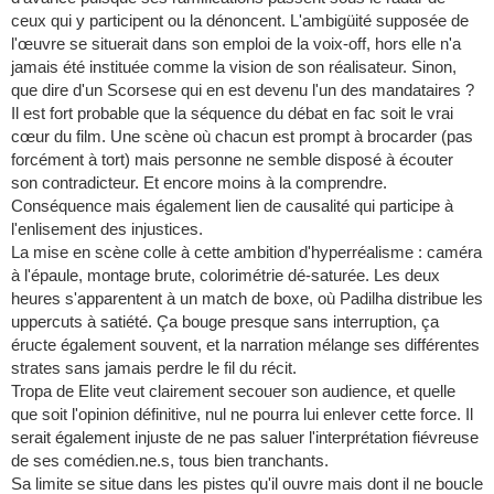
ceux qui y participent ou la dénoncent. L'ambigüité supposée de
l'œuvre se situerait dans son emploi de la voix-off, hors elle n'a
jamais été instituée comme la vision de son réalisateur. Sinon,
que dire d'un Scorsese qui en est devenu l'un des mandataires ?
Il est fort probable que la séquence du débat en fac soit le vrai
cœur du film. Une scène où chacun est prompt à brocarder (pas
forcément à tort) mais personne ne semble disposé à écouter
son contradicteur. Et encore moins à la comprendre.
Conséquence mais également lien de causalité qui participe à
l'enlisement des injustices.
La mise en scène colle à cette ambition d'hyperréalisme : caméra
à l'épaule, montage brute, colorimétrie dé-saturée. Les deux
heures s'apparentent à un match de boxe, où Padilha distribue les
uppercuts à satiété. Ça bouge presque sans interruption, ça
éructe également souvent, et la narration mélange ses différentes
strates sans jamais perdre le fil du récit.
Tropa de Elite veut clairement secouer son audience, et quelle
que soit l'opinion définitive, nul ne pourra lui enlever cette force. Il
serait également injuste de ne pas saluer l'interprétation fiévreuse
de ses comédien.ne.s, tous bien tranchants.
Sa limite se situe dans les pistes qu'il ouvre mais dont il ne boucle