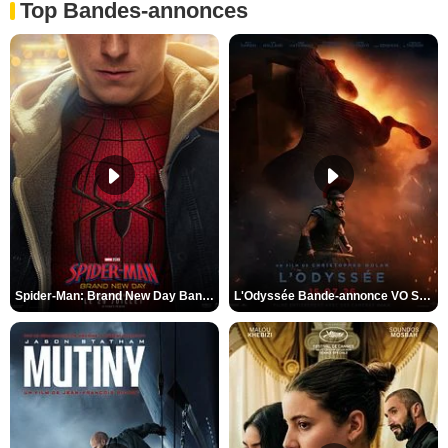
Top Bandes-annonces
Spider-Man: Brand New Day Bande-annonce VO STFR
L'Odyssée Bande-annonce VO STFR