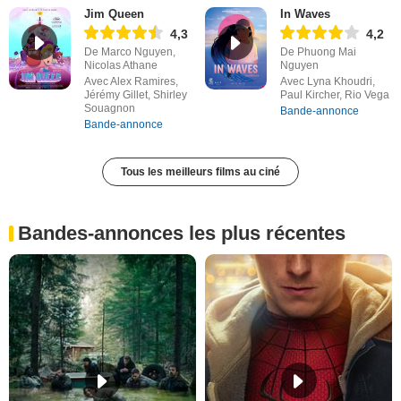
Jim Queen
In Waves
4,3
4,2
De Marco Nguyen,
De Phuong Mai
Nicolas Athane
Nguyen
Avec Alex Ramires,
Avec Lyna Khoudri,
Jérémy Gillet, Shirley
Paul Kircher, Rio Vega
Souagnon
Bande-annonce
Bande-annonce
Tous les meilleurs films au ciné
Bandes-annonces les plus récentes