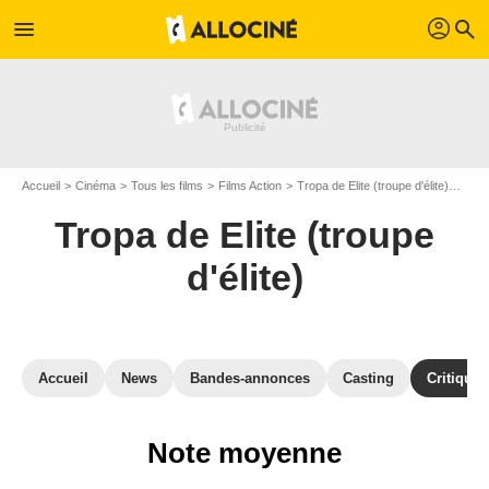
profil
menu
search
Accueil
Cinéma
Tous les films
Films Action
Tropa de Elite (troupe d'élite)
Avis 
Tropa de Elite (troupe
d'élite)
Accueil
News
Bandes-annonces
Casting
Critiques
Note moyenne