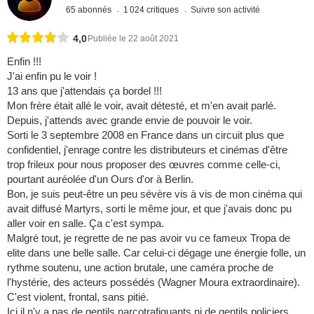
65 abonnés
1 024 critiques
Suivre son activité
4,0
Publiée le 22 août 2021
Enfin !!!
J'ai enfin pu le voir !
13 ans que j'attendais ça bordel !!!
Mon frère était allé le voir, avait détesté, et m'en avait parlé.
Depuis, j'attends avec grande envie de pouvoir le voir.
Sorti le 3 septembre 2008 en France dans un circuit plus que
confidentiel, j'enrage contre les distributeurs et cinémas d'être
trop frileux pour nous proposer des œuvres comme celle-ci,
pourtant auréolée d'un Ours d'or à Berlin.
Bon, je suis peut-être un peu sévère vis à vis de mon cinéma qui
avait diffusé Martyrs, sorti le même jour, et que j'avais donc pu
aller voir en salle. Ça c'est sympa.
Malgré tout, je regrette de ne pas avoir vu ce fameux Tropa de
elite dans une belle salle. Car celui-ci dégage une énergie folle, un
rythme soutenu, une action brutale, une caméra proche de
l'hystérie, des acteurs possédés (Wagner Moura extraordinaire).
C'est violent, frontal, sans pitié.
Ici il n'y a pas de gentils narcotrafiquants ni de gentils policiers.