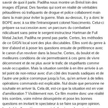
savoir de quoi il parle. Padilha nous montre un Brésil loin des
images d’Épinal. Des favelas qui sont en réalité de véritables
pétaudières où trafiquants de drogue et police collaborent main
dans la main pour éviter la guerre. Mais au-dessus, il y a donc le
BOPE avec à sa tête l'intransigeant colonel Nascimento. Celui-ci
prépare sa succession avec un parcours du combattant
ridiculisant sans peine le sergent-instructeur Hartman de Full
Metal Jacket. Padilha ne prend pas partie. Certes, les méthodes
de ce GIGN local sont des plus discutables. Elles sont du genre à
tirer d'abord et à poser les questions ensuite de préférence avec
le canon d'un revolver dans la bouche. Certes, du boulot et de
meilleures conditions de vie permettraient à ces gens de vivre
décemment et de ne plus avoir le trafic de stupéfiants comme
seule occupation. Mais la situation semble à en être arrivée à un
tel point de non-retour avec d'un côté des truands sadiques et de
l'autre une police corrompue jusqu'à l'os, qu'en arriver à de telles
opérations commando est explicable. Nul doute que personne ne
souhaite en arriver là. Cela dit, est-ce que la situation est en voie
d’amélioration ? Visiblement non. Ce film montre donc une réalité
très sombre, voire même désespérée et pose les bonnes
questions en invitant le spectateur à se faire sa propre opinion.