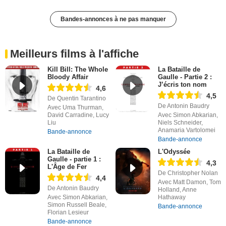
Bandes-annonces à ne pas manquer
Meilleurs films à l'affiche
Kill Bill: The Whole
La Bataille de
Bloody Affair
Gaulle - Partie 2 :
J’écris ton nom
4,6
4,5
De Quentin Tarantino
De Antonin Baudry
Avec Uma Thurman,
David Carradine, Lucy
Avec Simon Abkarian,
Liu
Niels Schneider,
Anamaria Vartolomei
Bande-annonce
Bande-annonce
La Bataille de
L'Odyssée
Gaulle - partie 1 :
4,3
L'Âge de Fer
De Christopher Nolan
4,4
Avec Matt Damon, Tom
De Antonin Baudry
Holland, Anne
Avec Simon Abkarian,
Hathaway
Simon Russell Beale,
Bande-annonce
Florian Lesieur
Bande-annonce