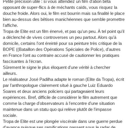
Petite précision utile : si vous attendiez un film d'ation bêta
opposant de super-flics à de méchants caïds, vous risquez la
douche froide. Alors oui, le film est bourrin mais sa finalité le place
bien au-dessus des bêtises manichéennes que semble promettre
l'affiche.
Tropa de Elite est un film énervé, et pas qu'un peu. À tel point qu'il
a déclenché de vives controverses un peu partout. Alors qu'à
domicile, certains l'ont éreinté pour sa peinture très critique de la
BOPE ((Bataillon des Opérations Spéciales de Police), d'autres
en France l'ont au contraire accusé de cautionner les pratiques
fascisantes à l'écran.
Sûrement le signe le plus éloquent d'une vérité à chercher
ailleurs.
Le réalisateur José Padilha adapte le roman (Elite da Tropa), écrit
par l'anthropologue clairement situé à gauche Luiz Eduardo
Soares et deux anciens policiers qui partageaient leurs
expériences. Bref, difficile de considérer le film autrement que
comme la charge d'observateurs à l'encontre d'une situation
maintenue dans un statu quo qui relève plutôt de l'impasse
sociale.
Tropa de Elite est une plongée viscérale dans une guerre perdue
d'avance puisque ses ramifications passent sous le radar de