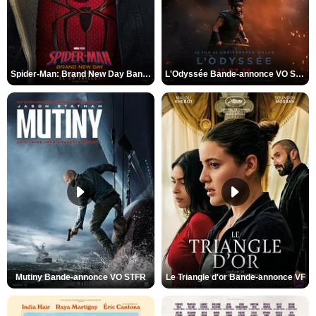
Spider-Man: Brand New Day Bande-annonce VO STFR
L'Odyssée Bande-annonce VO STFR
Mutiny Bande-annonce VO STFR
Le Triangle d'or Bande-annonce VF