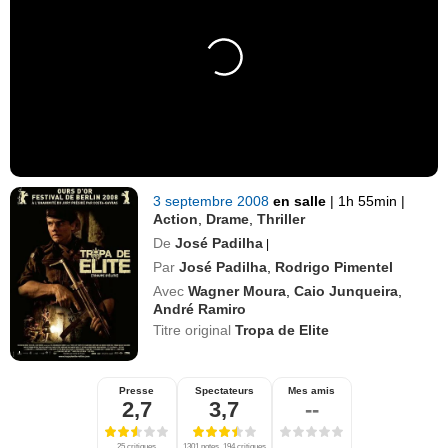
3 septembre 2008
en salle
|
1h 55min
|
Action
,
Drame
,
Thriller
De
José Padilha
|
Par
José Padilha
,
Rodrigo Pimentel
Avec
Wagner Moura
,
Caio Junqueira
,
André Ramiro
Titre original
Tropa de Elite
Presse
Spectateurs
Mes amis
2,7
3,7
--
25 critiques
1301 notes, 194 critiques