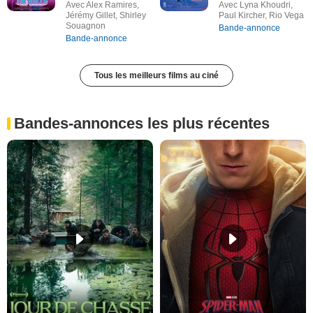
Avec Alex Ramires,
Avec Lyna Khoudri,
Jérémy Gillet, Shirley
Paul Kircher, Rio Vega
Souagnon
Bande-annonce
Bande-annonce
Tous les meilleurs films au ciné
Bandes-annonces les plus récentes