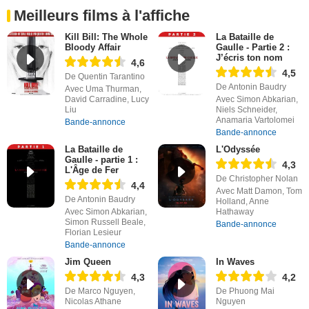
Meilleurs films à l'affiche
Kill Bill: The Whole
La Bataille de
Bloody Affair
Gaulle - Partie 2 :
J’écris ton nom
4,6
4,5
De Quentin Tarantino
De Antonin Baudry
Avec Uma Thurman,
David Carradine, Lucy
Avec Simon Abkarian,
Liu
Niels Schneider,
Anamaria Vartolomei
Bande-annonce
Bande-annonce
La Bataille de
L'Odyssée
Gaulle - partie 1 :
4,3
L'Âge de Fer
De Christopher Nolan
4,4
Avec Matt Damon, Tom
De Antonin Baudry
Holland, Anne
Avec Simon Abkarian,
Hathaway
Simon Russell Beale,
Bande-annonce
Florian Lesieur
Bande-annonce
Jim Queen
In Waves
4,3
4,2
De Marco Nguyen,
De Phuong Mai
Nicolas Athane
Nguyen