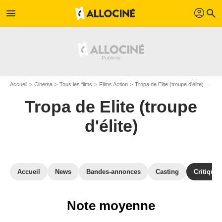
profil
menu
search
Accueil
Cinéma
Tous les films
Films Action
Tropa de Elite (troupe d'élite)
Avis 
Tropa de Elite (troupe
d'élite)
Accueil
News
Bandes-annonces
Casting
Critiques
Note moyenne