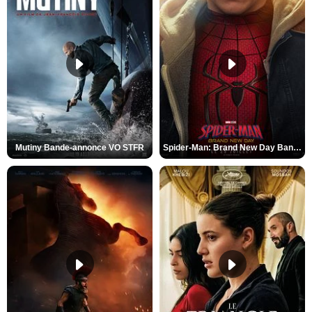
Mutiny Bande-annonce VO STFR
Spider-Man: Brand New Day Bande-annonce VO STFR