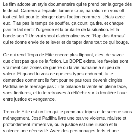
Le film adopte un style documentaire qui te prend par la gorge dès
le début. Caméra à l'épaule, lumière crue, narration en voix off :
tout est fait pour te plonger dans l'action comme si t'étais avec
eux. T'as pas le temps de souffler, ça court, ça tire, et chaque
plan te fait sentir l'urgence et la brutalité de la situation. Et la
bande-son ? Un vrai shoot d'adrénaline avec "Rap das Armas"
qui te donne envie de te lever et de taper dans tout ce qui bouge.
Ce qui rend Tropa de Elite encore plus flippant, c'est de savoir
que c'est pas que de la fiction. Le BOPE existe, les favelas sont
vraiment ces zones de guerre où la vie humaine a si peu de
valeur. Et quand tu vois ce que ces types endurent, tu te
demandes comment ils font pour ne pas tous devenir cinglés.
Padilha ne te ménage pas : il te balance la vérité en pleine face,
sans fioritures, et tu te retrouves à réfléchir sur la frontière floue
entre justice et vengeance.
Tropa de Elite est un film qui te prend aux tripes et te secoue sans
ménagement. José Padilha livre une œuvre violente, réaliste et
profondément immersive, où la justice est une illusion et la
violence une nécessité. Avec des personnages forts et une