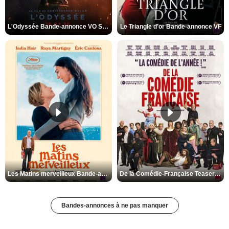
L'Odyssée Bande-annonce VO STFR
Le Triangle d'or Bande-annonce VF
Les Matins merveilleux Bande-annonce VF
De la Comédie-Française Teaser VF
Bandes-annonces à ne pas manquer