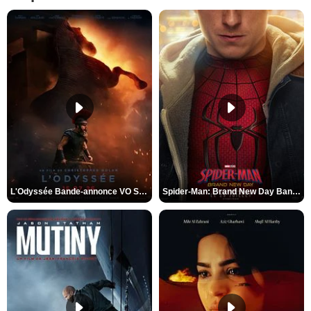
L'Odyssée Bande-annonce VO STFR
Spider-Man: Brand New Day Bande-annonce VO STFR