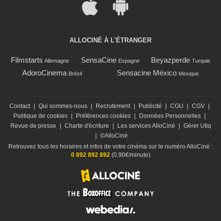
ALLOCINÉ À L'ÉTRANGER
Filmstarts
SensaCine
Beyazperde
Allemagne
Espagne
Turquie
AdoroCinema
Sensacine México
Brésil
Mexique
Contact
|
Qui sommes-nous
|
Recrutement
|
Publicité
|
CGU
|
CGV
|
Politique de cookies
|
Préférences cookies
|
Données Personnelles
|
Revue de presse
|
Charte d'écriture
|
Les services AlloCiné
|
Gérer Utiq
|
©AlloCiné
Retrouvez tous les horaires et infos de votre cinéma sur le numéro AlloCiné :
0 892 892 892
(0,90€/minute)