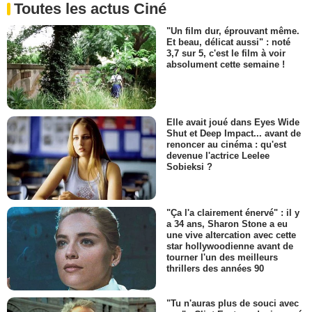
Toutes les actus Ciné
"Un film dur, éprouvant même.
Et beau, délicat aussi" : noté
3,7 sur 5, c'est le film à voir
absolument cette semaine !
Elle avait joué dans Eyes Wide
Shut et Deep Impact... avant de
renoncer au cinéma : qu'est
devenue l'actrice Leelee
Sobieksi ?
"Ça l'a clairement énervé" : il y
a 34 ans, Sharon Stone a eu
une vive altercation avec cette
star hollywoodienne avant de
tourner l'un des meilleurs
thrillers des années 90
"Tu n'auras plus de souci avec