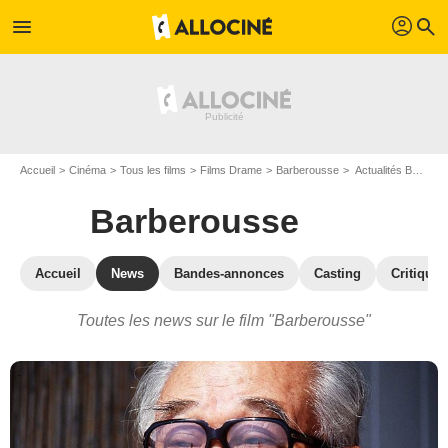
profil
menu
search
Accueil
Cinéma
Tous les films
Films Drame
Barberousse
Actualités Barberousse
Barberousse
Accueil
News
Bandes-annonces
Casting
Critiques
Toutes les news sur le film "Barberousse"