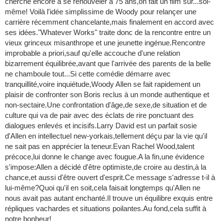
cherche encore à se renouveler à 75 ans,on fait un film sur...soi-
même! Voilà l'idée simplissime de Woody pour relançer une
carrière récemment chancelante,mais finalement en accord avec
ses idées."Whatever Works" traite donc de la rencontre entre un
vieux grinceux misanthrope et une jeunette ingénue.Rencontre
improbable a priori,sauf qu'elle accouche d'une relation
bizarrement équilibrée,avant que l'arrivée des parents de la belle
ne chamboule tout...Si cette comédie démarre avec
tranquillité,voire inquiétude,Woody Allen se fait rapidement un
plaisir de confronter son Boris reclus à un monde authentique et
non-sectaire.Une confrontation d'âge,de sexe,de situation et de
culture qui va de pair avec des éclats de rire ponctuant des
dialogues enlevés et incisifs.Larry David est un parfait sosie
d'Allen en intellectuel new-yorkais,tellement déçu par la vie qu'il
ne sait pas en apprécier la teneur.Evan Rachel Wood,talent
précoce,lui donne le change avec fougue.A la fin,une évidence
s'impose:Allen a décidé d'être optimiste,de croire au destin,à la
chance,et aussi d'être ouvert d'esprit.Ce message s'adresse t-il à
lui-même?Quoi qu'il en soit,cela faisait longtemps qu'Allen ne
nous avait pas autant enchanté.Il trouve un équilibre exquis entre
répliques vachardes et situations poilantes.Au fond,cela suffit à
notre bonheur!