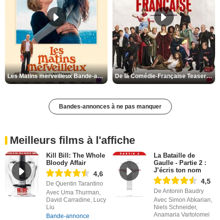
Les Matins merveilleux Bande-annonce VF
De la Comédie-Française Teaser VF
Bandes-annonces à ne pas manquer
Meilleurs films à l'affiche
Kill Bill: The Whole
La Bataille de
Bloody Affair
Gaulle - Partie 2 :
J’écris ton nom
4,6
4,5
De Quentin Tarantino
De Antonin Baudry
Avec Uma Thurman,
David Carradine, Lucy
Avec Simon Abkarian,
Liu
Niels Schneider,
Anamaria Vartolomei
Bande-annonce