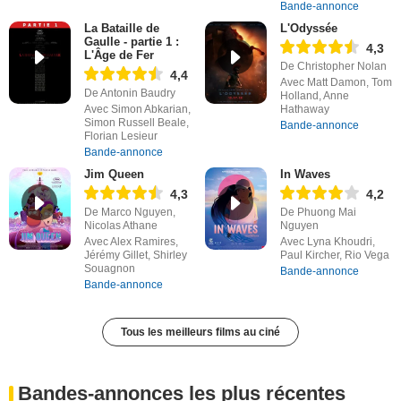
Bande-annonce
La Bataille de
L'Odyssée
Gaulle - partie 1 :
4,3
L'Âge de Fer
De Christopher Nolan
4,4
Avec Matt Damon, Tom
De Antonin Baudry
Holland, Anne
Avec Simon Abkarian,
Hathaway
Simon Russell Beale,
Bande-annonce
Florian Lesieur
Bande-annonce
Jim Queen
In Waves
4,3
4,2
De Marco Nguyen,
De Phuong Mai
Nicolas Athane
Nguyen
Avec Alex Ramires,
Avec Lyna Khoudri,
Jérémy Gillet, Shirley
Paul Kircher, Rio Vega
Souagnon
Bande-annonce
Bande-annonce
Tous les meilleurs films au ciné
Bandes-annonces les plus récentes