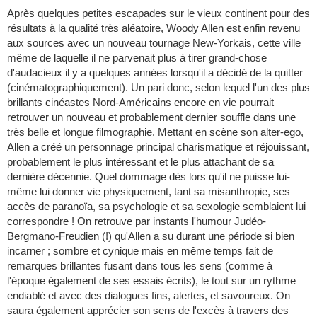
Après quelques petites escapades sur le vieux continent pour des
résultats à la qualité très aléatoire, Woody Allen est enfin revenu
aux sources avec un nouveau tournage New-Yorkais, cette ville
même de laquelle il ne parvenait plus à tirer grand-chose
d'audacieux il y a quelques années lorsqu'il a décidé de la quitter
(cinématographiquement). Un pari donc, selon lequel l'un des plus
brillants cinéastes Nord-Américains encore en vie pourrait
retrouver un nouveau et probablement dernier souffle dans une
très belle et longue filmographie. Mettant en scène son alter-ego,
Allen a créé un personnage principal charismatique et réjouissant,
probablement le plus intéressant et le plus attachant de sa
dernière décennie. Quel dommage dès lors qu'il ne puisse lui-
même lui donner vie physiquement, tant sa misanthropie, ses
accès de paranoïa, sa psychologie et sa sexologie semblaient lui
correspondre ! On retrouve par instants l'humour Judéo-
Bergmano-Freudien (!) qu'Allen a su durant une période si bien
incarner ; sombre et cynique mais en même temps fait de
remarques brillantes fusant dans tous les sens (comme à
l'époque également de ses essais écrits), le tout sur un rythme
endiablé et avec des dialogues fins, alertes, et savoureux. On
saura également apprécier son sens de l'excès à travers des