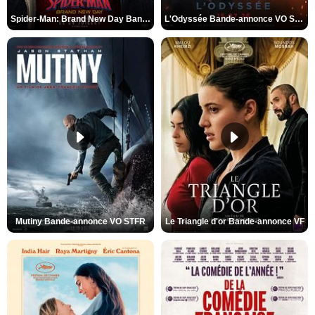
Spider-Man: Brand New Day Bande-annonce VO STFR
L'Odyssée Bande-annonce VO STFR
Mutiny Bande-annonce VO STFR
Le Triangle d'or Bande-annonce VF