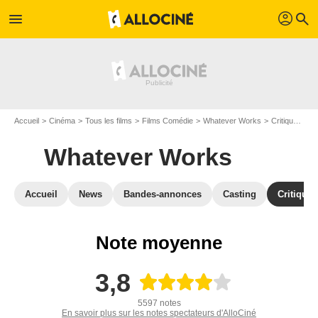
profil
menu
search
Accueil
Cinéma
Tous les films
Films Comédie
Whatever Works
Critiques Whatever Works
Whatever Works
Accueil
News
Bandes-annonces
Casting
Critiques
Note moyenne
3,8
5597 notes
En savoir plus sur les notes spectateurs d'AlloCiné