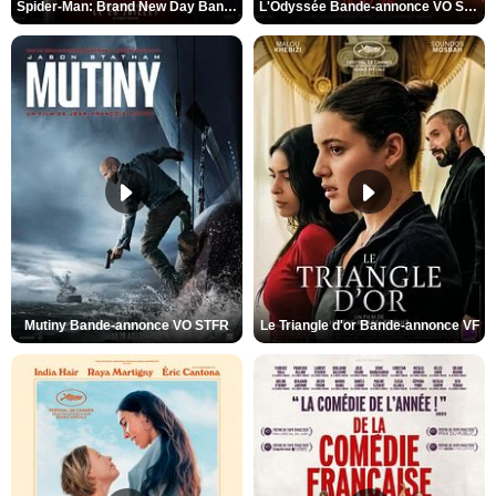
Spider-Man: Brand New Day Bande-annonce VO STFR
L'Odyssée Bande-annonce VO STFR
Mutiny Bande-annonce VO STFR
Le Triangle d'or Bande-annonce VF