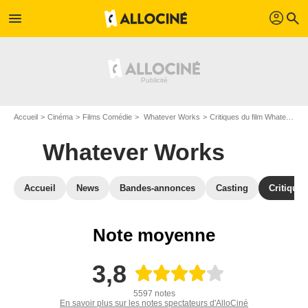
profil
menu
search
Accueil
Cinéma
Films Comédie
Whatever Works
Critiques du film Whatever Works
Whatever Works
Accueil
News
Bandes-annonces
Casting
Critiques
Note moyenne
3,8
5597 notes
En savoir plus sur les notes spectateurs d'AlloCiné