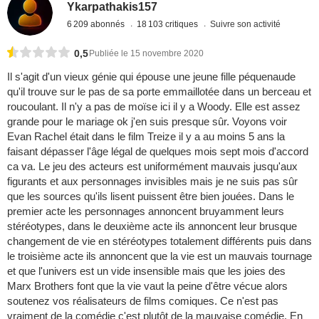
Ykarpathakis157
6 209 abonnés
18 103 critiques
Suivre son activité
0,5
Publiée le 15 novembre 2020
Il s'agit d'un vieux génie qui épouse une jeune fille péquenaude
qu'il trouve sur le pas de sa porte emmaillotée dans un berceau et
roucoulant. Il n'y a pas de moïse ici il y a Woody. Elle est assez
grande pour le mariage ok j'en suis presque sûr. Voyons voir
Evan Rachel était dans le film Treize il y a au moins 5 ans la
faisant dépasser l'âge légal de quelques mois sept mois d'accord
ca va. Le jeu des acteurs est uniformément mauvais jusqu'aux
figurants et aux personnages invisibles mais je ne suis pas sûr
que les sources qu'ils lisent puissent être bien jouées. Dans le
premier acte les personnages annoncent bruyamment leurs
stéréotypes, dans le deuxième acte ils annoncent leur brusque
changement de vie en stéréotypes totalement différents puis dans
le troisième acte ils annoncent que la vie est un mauvais tournage
et que l'univers est un vide insensible mais que les joies des
Marx Brothers font que la vie vaut la peine d'être vécue alors
soutenez vos réalisateurs de films comiques. Ce n'est pas
vraiment de la comédie c'est plutôt de la mauvaise comédie. En