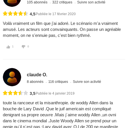
105 abonnés
322 critiques
Suivre son activité
4,5
Publiée le 17 février 2020
Voilà vraiment un film que j'ai adoré. Le scénario m'a vraiment
amusé. Les acteurs sont convainquants. On passe un agréable
moment, on ne s'ennuie pas, c'est bien rythmé.
1
0
claude O.
8 abonnés
116 critiques
Suivre son activité
3,5
Publiée le 4 janvier 2019
toute la rancoeur et la misanthropie. de woddy Allen dans la
bouche de Lary David .Que le juif americain est compliqué
denigrant sa propre oeuvre .Mais j´aime woddy Allen ,un ovni
dans le cinema mondial .Juste Woody Allen se prend pour un
genie qu´il n´est pas :Lary david avec Q.I de 200 ne manifeste