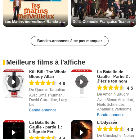
Les Matins merveilleux Bande-annonce VF
De la Comédie-Française Teaser VF
Bandes-annonces à ne pas manquer
Meilleurs films à l'affiche
Kill Bill: The Whole
La Bataille de
Bloody Affair
Gaulle - Partie 2 :
J’écris ton nom
4,6
4,5
De Quentin Tarantino
De Antonin Baudry
Avec Uma Thurman,
David Carradine, Lucy
Avec Simon Abkarian,
Liu
Niels Schneider,
Anamaria Vartolomei
Bande-annonce
Bande-annonce
La Bataille de
L'Odyssée
Gaulle - partie 1 :
4,3
L'Âge de Fer
De Christopher Nolan
4,4