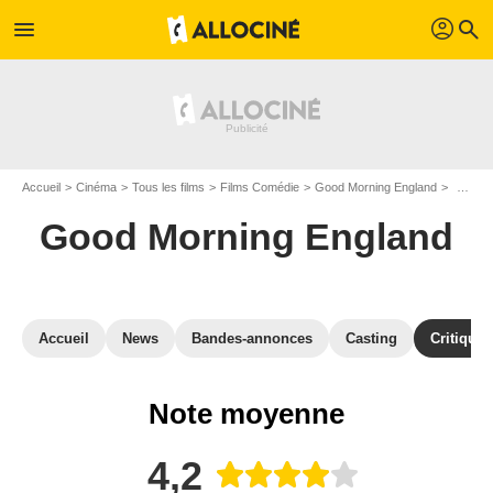
profil
menu
search
Accueil
Cinéma
Tous les films
Films Comédie
Good Morning England
Avis G
Good Morning England
Accueil
News
Bandes-annonces
Casting
Critiques
Note moyenne
4,2