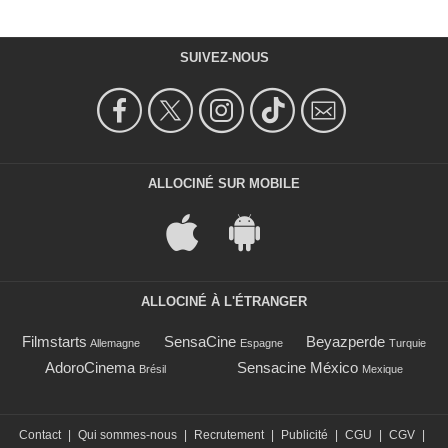
SUIVEZ-NOUS
ALLOCINÉ SUR MOBILE
ALLOCINÉ À L'ÉTRANGER
Filmstarts
SensaCine
Beyazperde
Allemagne
Espagne
Turquie
AdoroCinema
Sensacine México
Brésil
Mexique
Contact
|
Qui sommes-nous
|
Recrutement
|
Publicité
|
CGU
|
CGV
|