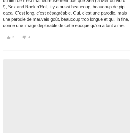
du film ce n'est malheureusement pas que Sea (la Mer du Nord
!), Sex and Rock'n'Roll, il y a aussi beaucoup, beaucoup de pipi
caca. C'est long, c'est désagréable. Oui, c'est une parodie, mais
une parodie de mauvais goût, beaucoup trop longue et qui, in fine,
donne une image déplorable de cette époque qu'on a tant aimé.
2
4