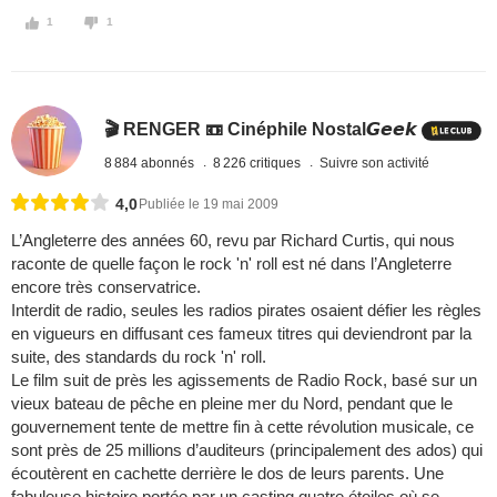
1
1
🎬 RENGER 📼 Cinéphile Nostal𝙂𝙚𝙚𝙠
8 884 abonnés
8 226 critiques
Suivre son activité
4,0
Publiée le 19 mai 2009
L’Angleterre des années 60, revu par Richard Curtis, qui nous
raconte de quelle façon le rock 'n' roll est né dans l’Angleterre
encore très conservatrice.
Interdit de radio, seules les radios pirates osaient défier les règles
en vigueurs en diffusant ces fameux titres qui deviendront par la
suite, des standards du rock 'n' roll.
Le film suit de près les agissements de Radio Rock, basé sur un
vieux bateau de pêche en pleine mer du Nord, pendant que le
gouvernement tente de mettre fin à cette révolution musicale, ce
sont près de 25 millions d’auditeurs (principalement des ados) qui
écoutèrent en cachette derrière le dos de leurs parents. Une
fabuleuse histoire portée par un casting quatre étoiles où se