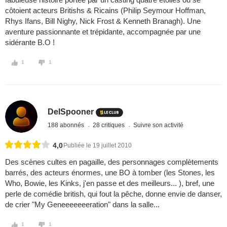
côtoient acteurs Britishs & Ricains (Philip Seymour Hoffman,
Rhys Ifans, Bill Nighy, Nick Frost & Kenneth Branagh). Une
aventure passionnante et trépidante, accompagnée par une
sidérante B.O !
1
1
DelSpooner
188 abonnés
28 critiques
Suivre son activité
4,0
Publiée le 19 juillet 2010
Des scènes cultes en pagaille, des personnages complètements
barrés, des acteurs énormes, une BO à tomber (les Stones, les
Who, Bowie, les Kinks, j'en passe et des meilleurs... ), bref, une
perle de comédie british, qui fout la pêche, donne envie de danser,
de crier "My Geneeeeeeeration" dans la salle...
1
1