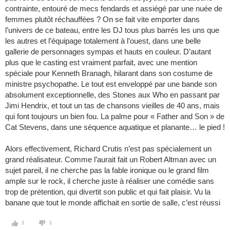
contrainte, entouré de mecs fendards et assiégé par une nuée de
femmes plutôt réchauffées ? On se fait vite emporter dans
l’univers de ce bateau, entre les DJ tous plus barrés les uns que
les autres et l’équipage totalement à l’ouest, dans une belle
gallerie de personnages sympas et hauts en couleur. D’autant
plus que le casting est vraiment parfait, avec une mention
spéciale pour Kenneth Branagh, hilarant dans son costume de
ministre psychopathe. Le tout est enveloppé par une bande son
absolument exceptionnelle, des Stones aux Who en passant par
Jimi Hendrix, et tout un tas de chansons vieilles de 40 ans, mais
qui font toujours un bien fou. La palme pour « Father and Son » de
Cat Stevens, dans une séquence aquatique et planante… le pied !
Alors effectivement, Richard Crutis n’est pas spécialement un
grand réalisateur. Comme l’aurait fait un Robert Altman avec un
sujet pareil, il ne cherche pas la fable ironique ou le grand film
ample sur le rock, il cherche juste à réaliser une comédie sans
trop de prétention, qui divertit son public et qui fait plaisir. Vu la
banane que tout le monde affichait en sortie de salle, c’est réussi
1
1