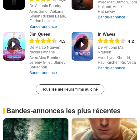
Avec Matt Damon, Tom
De Antonin Baudry
Holland, Anne
Avec Simon Abkarian,
Hathaway
Simon Russell Beale,
Bande-annonce
Florian Lesieur
Bande-annonce
Jim Queen
In Waves
4,3
4,2
De Marco Nguyen,
De Phuong Mai
Nicolas Athane
Nguyen
Avec Alex Ramires,
Avec Lyna Khoudri,
Jérémy Gillet, Shirley
Paul Kircher, Rio Vega
Souagnon
Bande-annonce
Bande-annonce
Tous les meilleurs films au ciné
Bandes-annonces les plus récentes