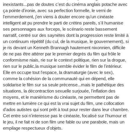
inexistants...pas de doutes c'est du cinéma anglais potache avec
ça pointe d'ironie, avec sa perfection formelle, le verni de
l'emmerdement, j'en viens à douter encore qu'un cinéaste
intelligent ait pu prendre le parti de crétins pareils, s'il humanise
ses personnages aux forceps, le scénario reste bassement
narratif, centré sur des saynètes dont la progression reste limité à
un continuum répétitif (du cul, de la musique, le gouvernement), si
je ris devant un Kenneth Brannagh hautement nixonnien, difficile
de ne pas être attérer par le premier degrés du film qui frôle le
conformisme niais, rie sur le context politique, rien sur la drogue,
rien sur le public,la musique semble évider le film de l'intérieur.
Elle en occupe tout l'espace, la dramaturgie (avec le sex),
comme la cohésion de la communauté qui en dépend, elle
solidarise le film sur sa seule précense...mais le pathétique des
situations, la décontraction sexuelle surjouée, l'inflation des
moyens, et le maniérisme du cinéaste, ne permettent pas de
mettre en lumière ce qui est la vrai sujet du film, une collocation
d'ados autistes qui sont prêt à tout pour rester dans leur chambre.
Cet entre soi n'interesse pas le cinéaste, focalisé sur l'humour et
le jeu, il ne fait ni de son film une fable ou une parabole, mais un
empilage respectueux d'objets.