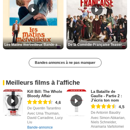
Les Matins merveilleux Bande-annonce VF
De la Comédie-Française Teaser VF
Bandes-annonces à ne pas manquer
Meilleurs films à l'affiche
Kill Bill: The Whole
La Bataille de
Bloody Affair
Gaulle - Partie 2 :
J’écris ton nom
4,6
4,5
De Quentin Tarantino
De Antonin Baudry
Avec Uma Thurman,
David Carradine, Lucy
Avec Simon Abkarian,
Liu
Niels Schneider,
Anamaria Vartolomei
Bande-annonce