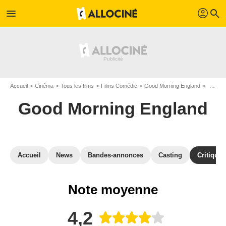
profil
menu
search
Accueil
Cinéma
Tous les films
Films Comédie
Good Morning England
Critiqu
Good Morning England
Accueil
News
Bandes-annonces
Casting
Critiques
Note moyenne
4,2