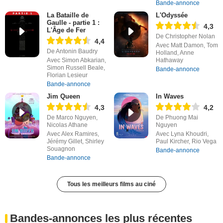
Bande-annonce
La Bataille de
L'Odyssée
Gaulle - partie 1 :
4,3
L'Âge de Fer
De Christopher Nolan
4,4
Avec Matt Damon, Tom
De Antonin Baudry
Holland, Anne
Avec Simon Abkarian,
Hathaway
Simon Russell Beale,
Bande-annonce
Florian Lesieur
Bande-annonce
Jim Queen
In Waves
4,3
4,2
De Marco Nguyen,
De Phuong Mai
Nicolas Athane
Nguyen
Avec Alex Ramires,
Avec Lyna Khoudri,
Jérémy Gillet, Shirley
Paul Kircher, Rio Vega
Souagnon
Bande-annonce
Bande-annonce
Tous les meilleurs films au ciné
Bandes-annonces les plus récentes