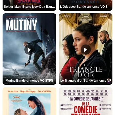
Spider-Man: Brand New Day Bande-annonce VO STFR
L'Odyssée Bande-annonce VO STFR
Mutiny Bande-annonce VO STFR
Le Triangle d'or Bande-annonce VF