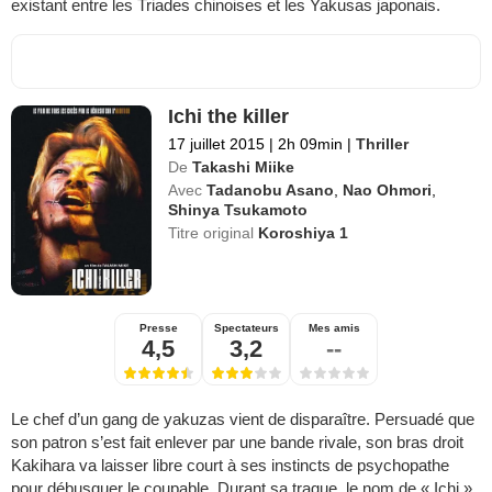
existant entre les Triades chinoises et les Yakusas japonais.
Ichi the killer
17 juillet 2015
|
2h 09min
|
Thriller
De
Takashi Miike
Avec
Tadanobu Asano
,
Nao Ohmori
,
Shinya Tsukamoto
Titre original
Koroshiya 1
Presse
Spectateurs
Mes amis
4,5
3,2
--
Le chef d’un gang de yakuzas vient de disparaître. Persuadé que
son patron s’est fait enlever par une bande rivale, son bras droit
Kakihara va laisser libre court à ses instincts de psychopathe
pour débusquer le coupable. Durant sa traque, le nom de « Ichi »