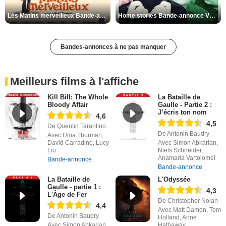
Les Matins merveilleux Bande-annonce VF
Home stories Bande-annonce VO STFR
Bandes-annonces à ne pas manquer
Meilleurs films à l'affiche
Kill Bill: The Whole
La Bataille de
Bloody Affair
Gaulle - Partie 2 :
J’écris ton nom
4,6
4,5
De Quentin Tarantino
De Antonin Baudry
Avec Uma Thurman,
David Carradine, Lucy
Avec Simon Abkarian,
Liu
Niels Schneider,
Anamaria Vartolomei
Bande-annonce
Bande-annonce
La Bataille de
L'Odyssée
Gaulle - partie 1 :
4,3
L'Âge de Fer
De Christopher Nolan
4,4
Avec Matt Damon, Tom
De Antonin Baudry
Holland, Anne
Avec Simon Abkarian,
Hathaway