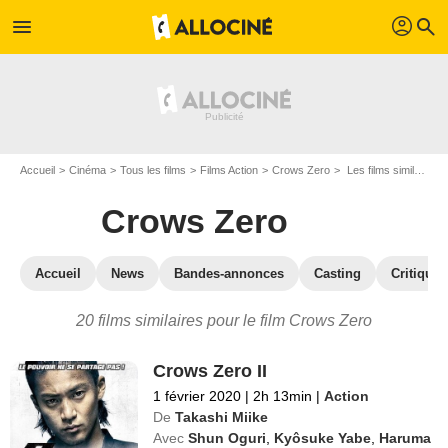
profil
menu
search
Accueil
Cinéma
Tous les films
Films Action
Crows Zero
Les films similaires à "Crows Zero"
Crows Zero
Accueil
News
Bandes-annonces
Casting
Critiques
20 films similaires pour le film Crows Zero
Crows Zero II
1 février 2020
|
2h 13min
|
Action
De
Takashi Miike
Avec
Shun Oguri
,
Kyôsuke Yabe
,
Haruma