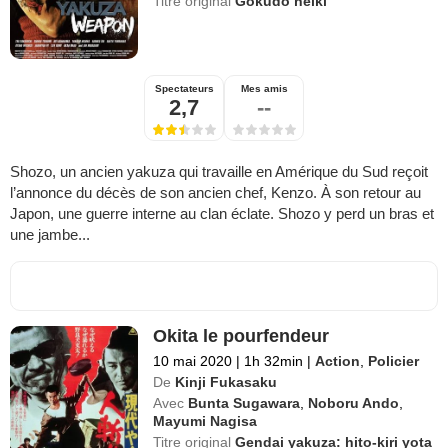
Titre original
Gokudô heiki
Spectateurs
Mes amis
2,7
--
Shozo, un ancien yakuza qui travaille en Amérique du Sud reçoit
l’annonce du décès de son ancien chef, Kenzo. À son retour au
Japon, une guerre interne au clan éclate. Shozo y perd un bras et
une jambe...
Okita le pourfendeur
10 mai 2020
|
1h 32min
|
Action
,
Policier
De
Kinji Fukasaku
Avec
Bunta Sugawara
,
Noboru Ando
,
Mayumi Nagisa
Titre original
Gendai yakuza: hito-kiri yota