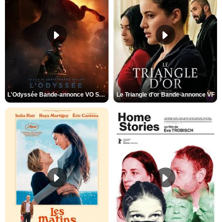
L'Odyssée Bande-annonce VO STFR
Le Triangle d'or Bande-annonce VF