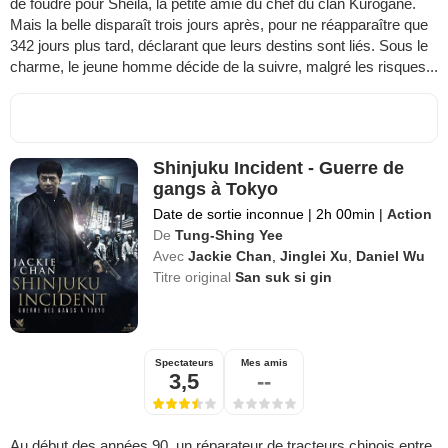
de foudre pour Sheila, la petite amie du chef du clan Kurogane.
Mais la belle disparaît trois jours après, pour ne réapparaître que
342 jours plus tard, déclarant que leurs destins sont liés. Sous le
charme, le jeune homme décide de la suivre, malgré les risques...
Shinjuku Incident - Guerre de
gangs à Tokyo
Date de sortie inconnue
|
2h 00min
|
Action
De
Tung-Shing Yee
Avec
Jackie Chan
,
Jinglei Xu
,
Daniel Wu
Titre original
San suk si gin
Spectateurs
Mes amis
3,5
--
Au début des années 90, un réparateur de tracteurs chinois entre