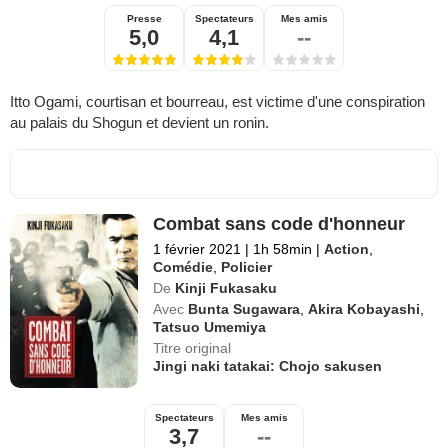
Presse
Spectateurs
Mes amis
5,0
4,1
--
Itto Ogami, courtisan et bourreau, est victime d'une conspiration
au palais du Shogun et devient un ronin.
Combat sans code d'honneur
1 février 2021
|
1h 58min
|
Action
,
Comédie
,
Policier
De
Kinji Fukasaku
Avec
Bunta Sugawara
,
Akira Kobayashi
,
Tatsuo Umemiya
Titre original
Jingi naki tatakai: Chojo sakusen
Spectateurs
Mes amis
3,7
--