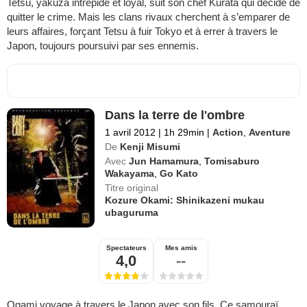
Tetsu, yakuza intrépide et loyal, suit son chef Kurata qui décide de
quitter le crime. Mais les clans rivaux cherchent à s’emparer de
leurs affaires, forçant Tetsu à fuir Tokyo et à errer à travers le
Japon, toujours poursuivi par ses ennemis.
Dans la terre de l'ombre
1 avril 2012
|
1h 29min
|
Action
,
Aventure
De
Kenji Misumi
Avec
Jun Hamamura
,
Tomisaburo
Wakayama
,
Go Kato
Titre original
Kozure Okami: Shinikazeni mukau
ubaguruma
Spectateurs
Mes amis
4,0
--
Ogami voyage à travers le Japon avec son fils. Ce samouraï