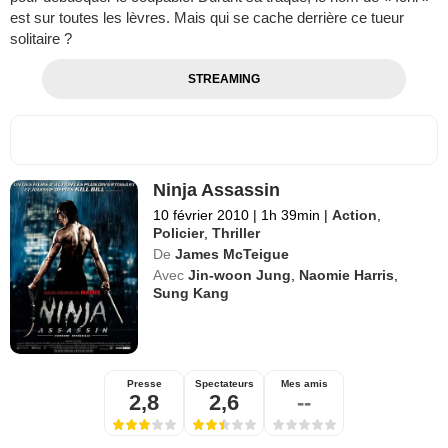
est sur toutes les lèvres. Mais qui se cache derrière ce tueur
solitaire ?
STREAMING
Ninja Assassin
10 février 2010
|
1h 39min
|
Action
,
Policier
,
Thriller
De
James McTeigue
Avec
Jin-woon Jung
,
Naomie Harris
,
Sung Kang
Presse
Spectateurs
Mes amis
2,8
2,6
--