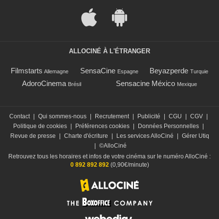
ALLOCINÉ À L'ÉTRANGER
Filmstarts
SensaCine
Beyazperde
Allemagne
Espagne
Turquie
AdoroCinema
Sensacine México
Brésil
Mexique
Contact
|
Qui sommes-nous
|
Recrutement
|
Publicité
|
CGU
|
CGV
|
Politique de cookies
|
Préférences cookies
|
Données Personnelles
|
Revue de presse
|
Charte d'écriture
|
Les services AlloCiné
|
Gérer Utiq
|
©AlloCiné
Retrouvez tous les horaires et infos de votre cinéma sur le numéro AlloCiné :
0 892 892 892
(0,90€/minute)