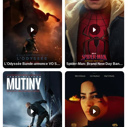
L'Odyssée Bande-annonce VO STFR
Spider-Man: Brand New Day Bande-annonce VO STFR