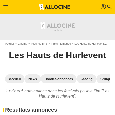
profil
menu
search
Accueil
Cinéma
Tous les films
Films Romance
Les Hauts de Hurlevent
Prix 
Les Hauts de Hurlevent
Accueil
News
Bandes-annonces
Casting
Critiques
1 prix et 5 nominations dans les festivals pour le film "Les
Hauts de Hurlevent".
Résultats annoncés