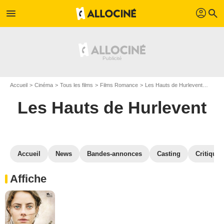
profil
menu
search
Accueil
Cinéma
Tous les films
Films Romance
Les Hauts de Hurlevent
Galer
Les Hauts de Hurlevent
Accueil
News
Bandes-annonces
Casting
Critiques
Affiche