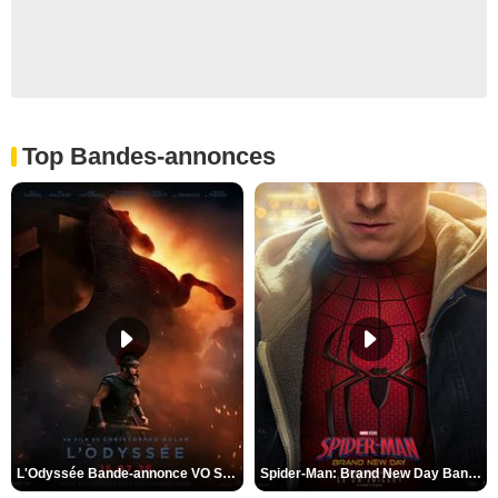
Top Bandes-annonces
L'Odyssée Bande-annonce VO STFR
Spider-Man: Brand New Day Bande-annonce VO STFR