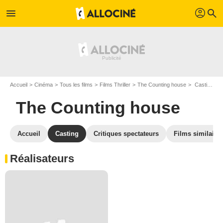
profil
menu
search
Accueil
Cinéma
Tous les films
Films Thriller
The Counting house
Casting The Counting house
The Counting house
Accueil
Casting
Critiques spectateurs
Films similaire
Réalisateurs