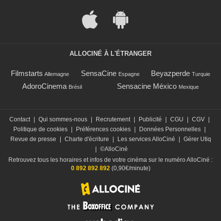
ALLOCINÉ À L'ÉTRANGER
Filmstarts
SensaCine
Beyazperde
Allemagne
Espagne
Turquie
AdoroCinema
Sensacine México
Brésil
Mexique
Contact
|
Qui sommes-nous
|
Recrutement
|
Publicité
|
CGU
|
CGV
|
Politique de cookies
|
Préférences cookies
|
Données Personnelles
|
Revue de presse
|
Charte d'écriture
|
Les services AlloCiné
|
Gérer Utiq
|
©AlloCiné
Retrouvez tous les horaires et infos de votre cinéma sur le numéro AlloCiné :
0 892 892 892
(0,90€/minute)