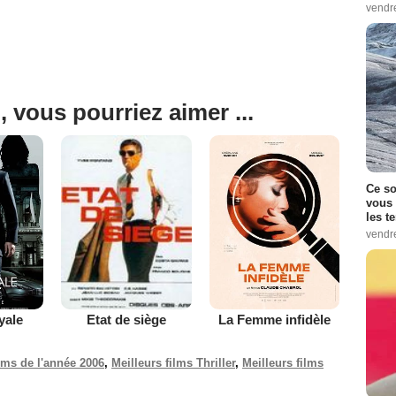
vendr
, vous pourriez aimer ...
Ce so
vous 
les t
vendr
yale
La Femme infidèle
Etat de siège
ilms de l'année 2006
,
Meilleurs films Thriller
,
Meilleurs films