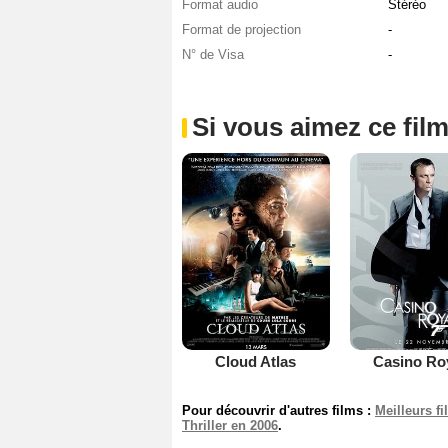
Format audio
Stéréo
Format de projection
-
N° de Visa
-
Si vous aimez ce film
Cloud Atlas
Casino Ro
Pour découvrir d'autres films :
Meilleurs f
Thriller en 2006
.