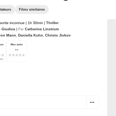
tateurs
Films similaires
sortie inconnue
|
1h 30min
|
Thriller
o Giudice
Par
Catherine Linstrum
|
ron Mann
,
Daniella Kuhn
,
Christo Jivkov
urs
Mes amis
--
ique