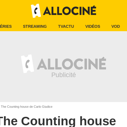
ÉRIES
STREAMING
TVACTU
VIDÉOS
VOD
The Counting house de Carlo Giudice
The Counting house