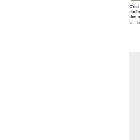
C'est
ciném
des m
vendr