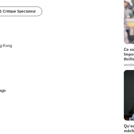
1 Critique Spectateur
g-Kong
Ce so
Impos
thrill
vendr
age
Qu’es
méch