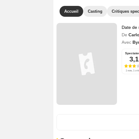
Accueil
Casting
Critiques spec
Date de 
De
Carl
Avec
By
Spectate
3,1
1 note, 1 crit