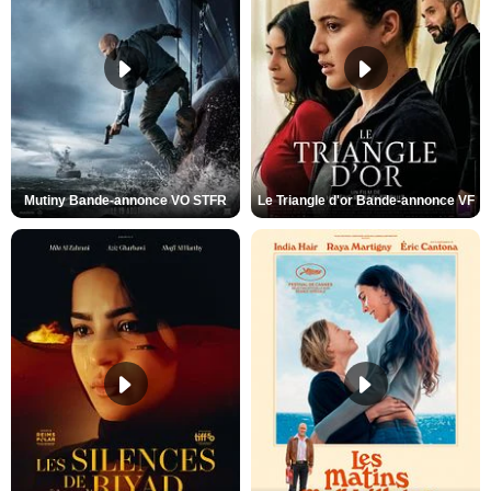
Mutiny Bande-annonce VO STFR
Le Triangle d'or Bande-annonce VF