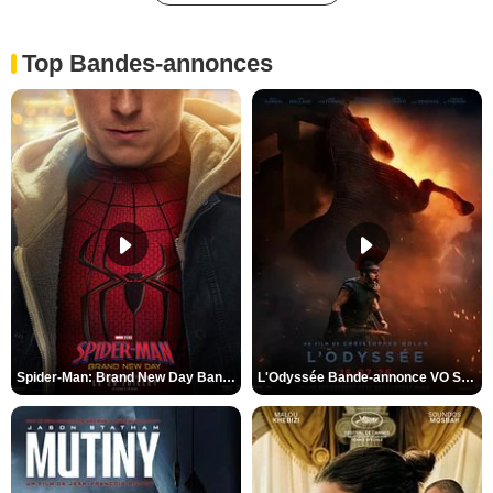
Top Bandes-annonces
Spider-Man: Brand New Day Bande-annonce VO STFR
L'Odyssée Bande-annonce VO STFR