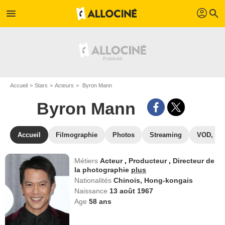
profil
menu
search
Accueil
Stars
Acteurs
Byron Mann
Byron Mann
Accueil
Filmographie
Photos
Streaming
VOD, DV
Métiers
Acteur
,
Producteur
,
Directeur de
la photographie
plus
Nationalités
Chinois,
Hong-kongais
Naissance
13 août 1967
Age
58
ans