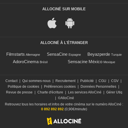
ALLOCINÉ SUR MOBILE
ALLOCINÉ À L'ÉTRANGER
Filmstarts
SensaCine
Beyazperde
Allemagne
Espagne
Turquie
AdoroCinema
Sensacine México
Brésil
Mexique
Contact
|
Qui sommes-nous
|
Recrutement
|
Publicité
|
CGU
|
CGV
|
Politique de cookies
|
Préférences cookies
|
Données Personnelles
|
Revue de presse
|
Charte d'écriture
|
Les services AlloCiné
|
Gérer Utiq
|
©AlloCiné
Retrouvez tous les horaires et infos de votre cinéma sur le numéro AlloCiné :
0 892 892 892
(0,90€/minute)