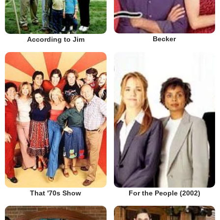
Becker
According to Jim
That '70s Show
For the People (2002)