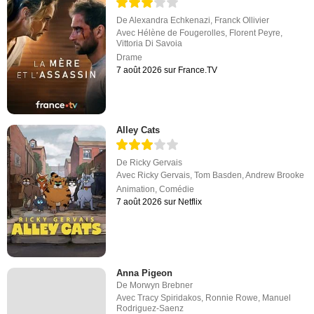
De
Alexandra Echkenazi
,
Franck Ollivier
Avec
Hélène de Fougerolles
,
Florent Peyre
,
Vittoria Di Savoia
Drame
7 août 2026 sur France.TV
Alley Cats
De
Ricky Gervais
Avec
Ricky Gervais
,
Tom Basden
,
Andrew Brooke
Animation
,
Comédie
7 août 2026 sur Netflix
Anna Pigeon
De
Morwyn Brebner
Avec
Tracy Spiridakos
,
Ronnie Rowe
,
Manuel
Rodriguez-Saenz