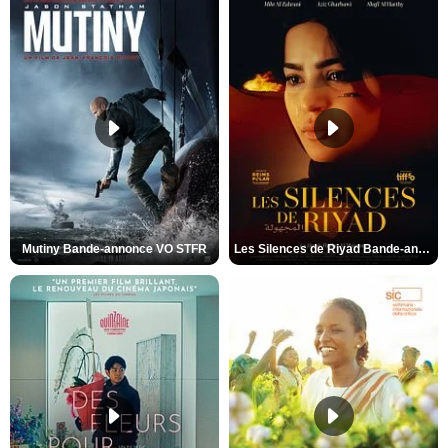
Mutiny Bande-annonce VO STFR
Les Silences de Riyad Bande-annonce VO STFR