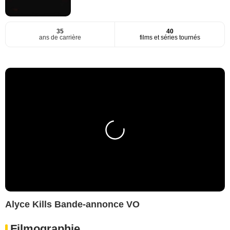
35
40
ans de carrière
films et séries tournés
Alyce Kills Bande-annonce VO
Filmographie