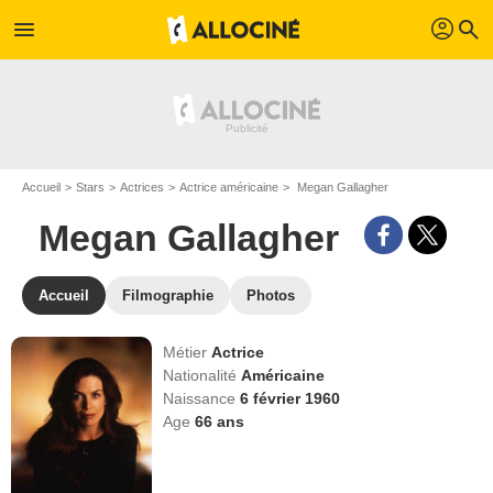
profil
menu
search
Accueil
Stars
Actrices
Actrice américaine
Megan Gallagher
Megan Gallagher
Accueil
Filmographie
Photos
Métier
Actrice
Nationalité
Américaine
Naissance
6 février 1960
Age
66
ans