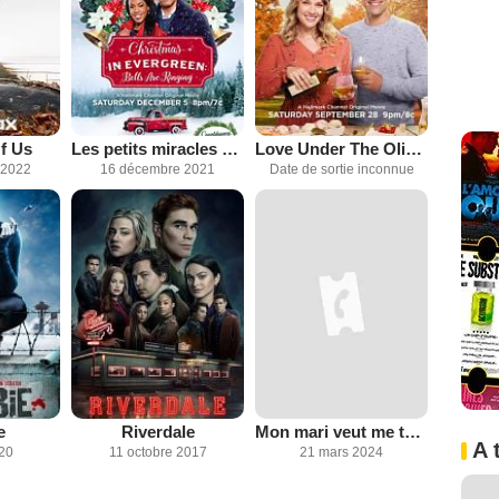
f Us
Les petits miracles de Noël
Love Under The Olive Tree
 2022
16 décembre 2021
Date de sortie inconnue
e
Riverdale
Mon mari veut me tuer!
A 
020
11 octobre 2017
21 mars 2024