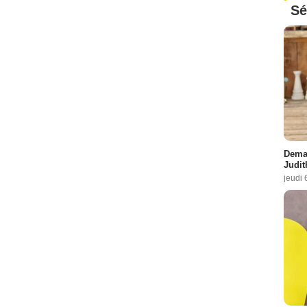
Sé
Demai
Judit
jeudi 