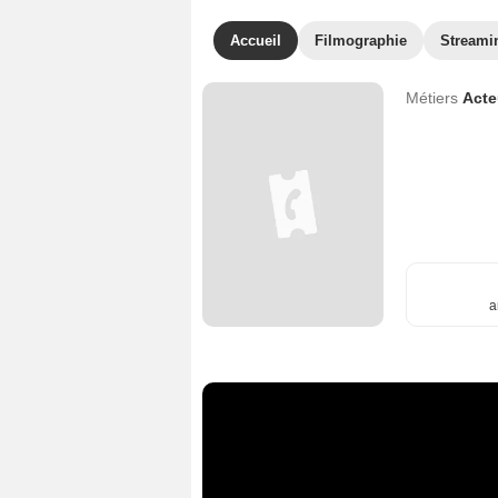
Accueil
Filmographie
Streami
Métiers
Act
a