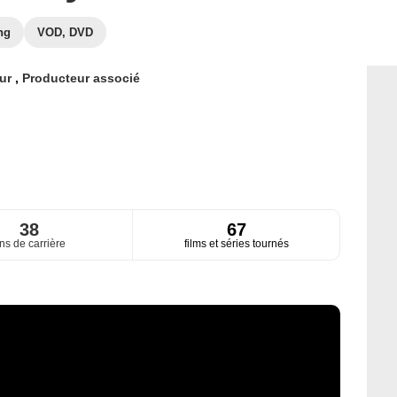
ng
VOD, DVD
eur
,
Producteur associé
38
67
ns de carrière
films et séries tournés