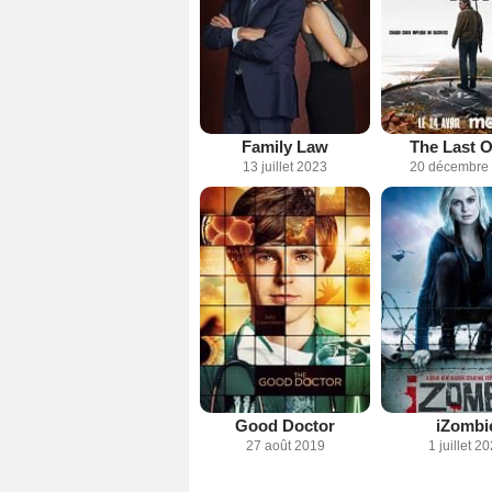
Family Law
The Last O
13 juillet 2023
20 décembre
Good Doctor
iZombi
27 août 2019
1 juillet 2