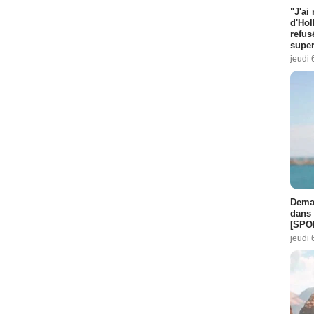
"J'ai
d'Hol
refus
super
jeudi 
Demai
dans 
[SPO
jeudi 