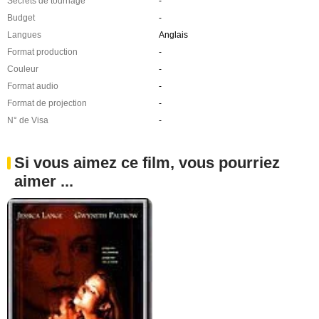
Secrets de tournage
-
Budget
-
Langues
Anglais
Format production
-
Couleur
-
Format audio
-
Format de projection
-
N° de Visa
-
Si vous aimez ce film, vous pourriez
aimer ...