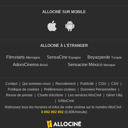
ALLOCINÉ SUR MOBILE
ALLOCINÉ À L'ÉTRANGER
Filmstarts
SensaCine
Beyazperde
Allemagne
Espagne
Turquie
AdoroCinema
Sensacine México
Brésil
Mexique
Contact
|
Qui sommes-nous
|
Recrutement
|
Publicité
|
CGU
|
CGV
|
Politique de cookies
|
Préférences cookies
|
Données Personnelles
|
Revue de presse
|
Charte d'écriture
|
Les services AlloCiné
|
Gérer Utiq
|
©AlloCiné
Retrouvez tous les horaires et infos de votre cinéma sur le numéro AlloCiné :
0 892 892 892
(0,90€/minute)