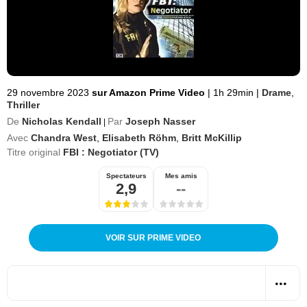
29 novembre 2023
sur Amazon Prime Video
|
1h 29min
|
Drame
,
Thriller
De
Nicholas Kendall
Par
Joseph Nasser
|
Avec
Chandra West
,
Elisabeth Röhm
,
Britt McKillip
Titre original
FBI : Negotiator (TV)
Spectateurs
Mes amis
2,9
--
VOIR SUR PRIME VIDEO