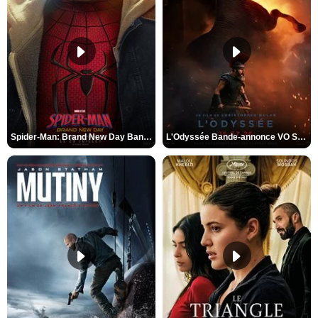
Spider-Man: Brand New Day Bande-annonce VO STFR
L'Odyssée Bande-annonce VO STFR