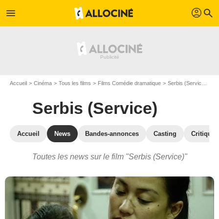
profil
menu
search
Accueil
Cinéma
Tous les films
Films Comédie dramatique
Serbis (Service)
Ac
Serbis (Service)
Accueil
News
Bandes-annonces
Casting
Critiques
Toutes les news sur le film "Serbis (Service)"