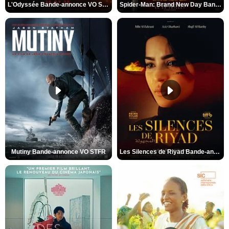
L'Odyssée Bande-annonce VO STFR
Spider-Man: Brand New Day Bande-annonce VO STFR
Mutiny Bande-annonce VO STFR
Les Silences de Riyad Bande-annonce VO STFR