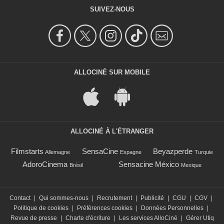
SUIVEZ-NOUS
ALLOCINÉ SUR MOBILE
ALLOCINÉ À L'ÉTRANGER
Filmstarts
SensaCine
Beyazperde
Allemagne
Espagne
Turquie
AdoroCinema
Sensacine México
Brésil
Mexique
Contact
|
Qui sommes-nous
|
Recrutement
|
Publicité
|
CGU
|
CGV
|
Politique de cookies
|
Préférences cookies
|
Données Personnelles
|
Revue de presse
|
Charte d'écriture
|
Les services AlloCiné
|
Gérer Utiq