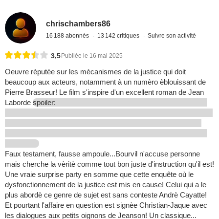
chrischambers86
16 188 abonnés
13 142 critiques
Suivre son activité
3,5
Publiée le 16 mai 2025
Oeuvre rèputèe sur les mècanismes de la justice qui doit
beaucoup aux acteurs, notamment à un numèro èblouissant de
Pierre Brasseur! Le film s'inspire d'un excellent roman de Jean
Laborde
spoiler:
Faux testament, fausse ampoule...Bourvil n'accuse personne
mais cherche la vèritè comme tout bon juste d'instruction qu'il est!
Une vraie surprise party en somme que cette enquête où le
dysfonctionnement de la justice est mis en cause! Celui qui a le
plus abordè ce genre de sujet est sans conteste Andrè Cayatte!
Et pourtant l'affaire en question est signèe Christian-Jaque avec
les dialogues aux petits oignons de Jeanson! Un classique...