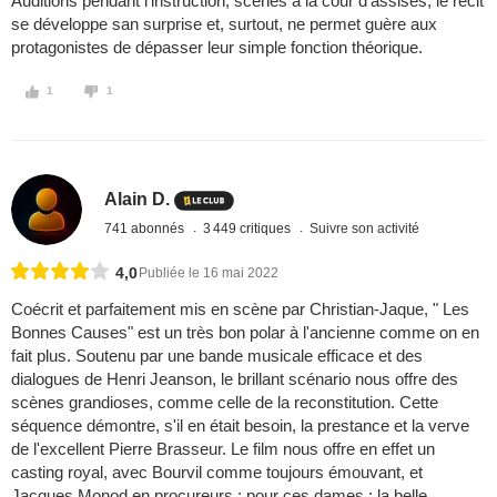
Auditions pendant l'instruction, scènes à la cour d'assises, le récit
se développe san surprise et, surtout, ne permet guère aux
protagonistes de dépasser leur simple fonction théorique.
1
1
Alain D.
741 abonnés
3 449 critiques
Suivre son activité
4,0
Publiée le 16 mai 2022
Coécrit et parfaitement mis en scène par Christian-Jaque, " Les
Bonnes Causes" est un très bon polar à l'ancienne comme on en
fait plus. Soutenu par une bande musicale efficace et des
dialogues de Henri Jeanson, le brillant scénario nous offre des
scènes grandioses, comme celle de la reconstitution. Cette
séquence démontre, s'il en était besoin, la prestance et la verve
de l'excellent Pierre Brasseur. Le film nous offre en effet un
casting royal, avec Bourvil comme toujours émouvant, et
Jacques Monod en procureurs ; pour ces dames : la belle