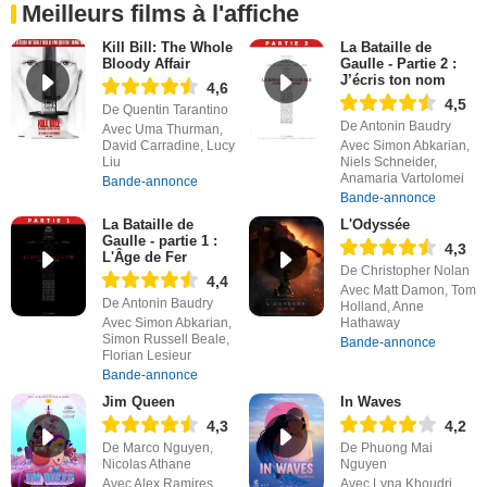
Meilleurs films à l'affiche
Kill Bill: The Whole
La Bataille de
Bloody Affair
Gaulle - Partie 2 :
J’écris ton nom
4,6
4,5
De Quentin Tarantino
De Antonin Baudry
Avec Uma Thurman,
David Carradine, Lucy
Avec Simon Abkarian,
Liu
Niels Schneider,
Anamaria Vartolomei
Bande-annonce
Bande-annonce
La Bataille de
L'Odyssée
Gaulle - partie 1 :
4,3
L'Âge de Fer
De Christopher Nolan
4,4
Avec Matt Damon, Tom
De Antonin Baudry
Holland, Anne
Avec Simon Abkarian,
Hathaway
Simon Russell Beale,
Bande-annonce
Florian Lesieur
Bande-annonce
Jim Queen
In Waves
4,3
4,2
De Marco Nguyen,
De Phuong Mai
Nicolas Athane
Nguyen
Avec Alex Ramires,
Avec Lyna Khoudri,