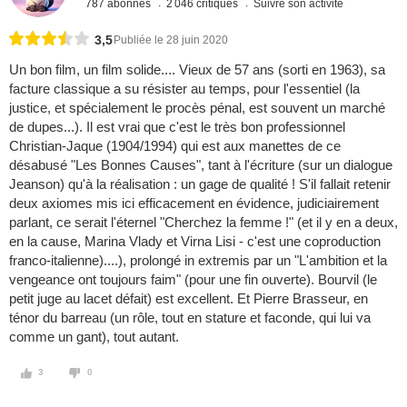
787 abonnés
2 046 critiques
Suivre son activité
3,5
Publiée le 28 juin 2020
Un bon film, un film solide.... Vieux de 57 ans (sorti en 1963), sa
facture classique a su résister au temps, pour l'essentiel (la
justice, et spécialement le procès pénal, est souvent un marché
de dupes...). Il est vrai que c'est le très bon professionnel
Christian-Jaque (1904/1994) qui est aux manettes de ce
désabusé "Les Bonnes Causes", tant à l'écriture (sur un dialogue
Jeanson) qu'à la réalisation : un gage de qualité ! S'il fallait retenir
deux axiomes mis ici efficacement en évidence, judiciairement
parlant, ce serait l'éternel "Cherchez la femme !" (et il y en a deux,
en la cause, Marina Vlady et Virna Lisi - c'est une coproduction
franco-italienne)....), prolongé in extremis par un "L'ambition et la
vengeance ont toujours faim" (pour une fin ouverte). Bourvil (le
petit juge au lacet défait) est excellent. Et Pierre Brasseur, en
ténor du barreau (un rôle, tout en stature et faconde, qui lui va
comme un gant), tout autant.
3
0