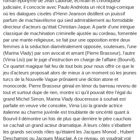
roman éponyme de Jean Laborde, écrivain et chroniqueur
judiciaire, il concocte avec Paulo Andréota un récit tragi-comique
où les dialogues ciselés d'Henri Jeanson distillent un jouissif
parfum de machiavélisme qui sied admirablement au formidable
directeur d'acteurs qu'était Christian-Jaque. A partir d'une intrigue
classique de machination criminelle ajustée au cordeau, fomentée
par une mante-religieuse, se fait jour une opposition entre deux
femmes à la séduction diamétralement opposée, soutenues, l'une
(Marina Vlady) par son avocat et amant (Pierre Brasseur), l'autre
(Virna Lisi) par le juge d'instruction en charge de l'affaire (Bourvil).
Ce quartet magique fait feu de tout bois pour nous offrir ce que le
jeu d'acteurs proposait alors de mieux à un moment où les jeunes
turcs de la Nouvelle Vague prônaient une diction atone et
monocorde. Pierre Brasseur génial en ténor du barreau revenu de
tout et surtout dupe de rien, montre ici qu'il pouvait être l'égal du
grand Michel Simon, Marina Vlady doucereuse à souhait est
parfaite en veuve vite consolée, Virna Lisi la grande actrice
italienne au charme juvénile est troublante de sincérité quant à
Bourvil il démontre un fois de plus que derrière le pitre cauchois
se cachait un grand acteur dramatique. A leurs côtés s'ébattent
les grands seconds rôles qu'étaient les Jacques Monod , Hubert
Deschamps ou Jacques Mauclair. A ce niveau, on voudrait voir