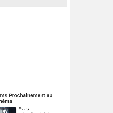
lms Prochainement au
néma
Mutiny