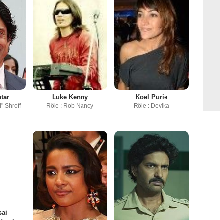
Koel Purie
tar
Luke Kenny
Rôle : Devika
i" Shroff
Rôle : Rob Nancy
sai