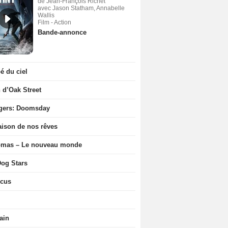
de Jean-François Richet
avec Jason Statham, Annabelle
Wallis
Film - Action
Bande-annonce
 du ciel
n d’Oak Street
gers: Doomsday
ison de nos rêves
ômas – Le nouveau monde
og Stars
icus
ain