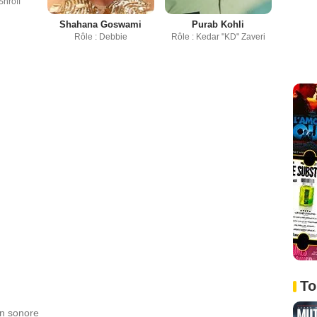
Shroff
Shahana Goswami
Purab Kohli
Rôle : Debbie
Rôle : Kedar "KD" Zaveri
To
gn sonore