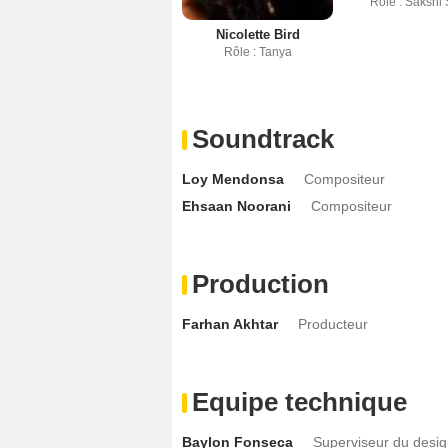
Rôle : Sakshi 
Nicolette Bird
Rôle : Tanya
Soundtrack
Loy Mendonsa
Compositeur
Ehsaan Noorani
Compositeur
Production
Farhan Akhtar
Producteur
Equipe technique
Baylon Fonseca
Superviseur du desi