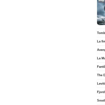
Tombé
La fi
Aven
La Ma
Fant
The D
Levit
Fjord
Soud