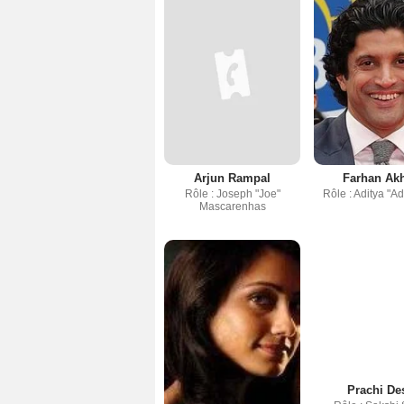
Arjun Rampal
Farhan Akh
Rôle : Joseph "Joe"
Rôle : Aditya "Ad
Mascarenhas
Prachi De