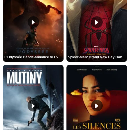
L'Odyssée Bande-annonce VO STFR
Spider-Man: Brand New Day Bande-annonce VO STFR