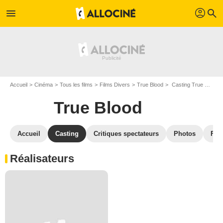
profil
menu
search
Accueil
Cinéma
Tous les films
Films Divers
True Blood
Casting True Blood
True Blood
Accueil
Casting
Critiques spectateurs
Photos
Film
Réalisateurs