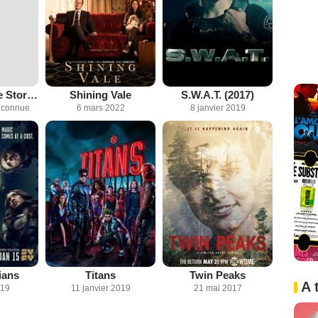
Silent Life: The Story of the Lady in Black
Shining Vale
S.W.A.T. (2017)
inconnue
6 mars 2022
8 janvier 2019
ians
Titans
Twin Peaks
A 
019
11 janvier 2019
21 mai 2017