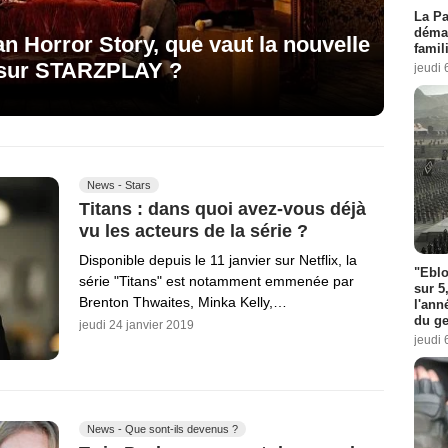
La Pa
démar
n Horror Story, que vaut la nouvelle
famil
 sur STARZPLAY ?
jeudi 
News - Stars
Titans : dans quoi avez-vous déjà
vu les acteurs de la série ?
Disponible depuis le 11 janvier sur Netflix, la
"Eblo
série "Titans" est notamment emmenée par
sur 5
Brenton Thwaites, Minka Kelly,…
l'ann
du ge
jeudi 24 janvier 2019
jeudi 
News - Que sont-ils devenus ?