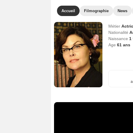
Accueil
Filmographie
News
Métier
Actri
Nationalité
A
Naissance
1
Age
61
ans
a