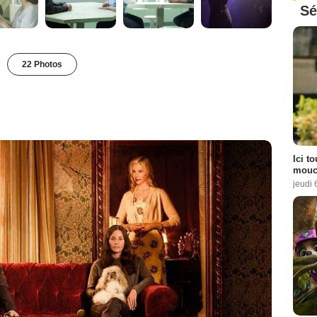
Sé
22 Photos
Ici t
mouch
jeudi 