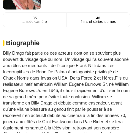
35
46
ans de carrière
films et séries tournés
Biographie
Billy Drago fait partie de ces acteurs dont on se souvient plus
souvent du visage que du nom. Un visage qui l’a souvent abonné
aux rôles de méchants : de l’iconique Frank Nitti dans Les
Incorruptibles de Brian De Palma à antagoniste privilégié de
Chuck Norris dans Invasion USA, Delta Force 2 et Héros.Fils du
réalisateur natif américain William Eugene Burrows Sr, né William
Eugene Burrows Jr. en 1946, il choisit rapidement d’utiliser le nom
de sa grand-mère pour éviter toute confusion. William se
transforme en Billy Drago et débute comme cascadeur, avant
qu’une vilaine blessure au genou finit par le pousser à se
reconvertir en acteur.Il débute au cinéma à la fin des années 70,
jouera aux côtés de Clint Eastwood dans Pale Rider et se fera
également remarqué à la télévision, retrouvant son compère