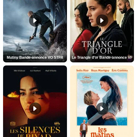
Mutiny Bande-annonce VO STFR
Le Triangle d'or Bande-annonce VF