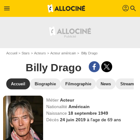
profil
menu
search
Accueil
Stars
Acteurs
Acteur américain
Billy Drago
Billy Drago
Accueil
Biographie
Filmographie
News
Streamin
Métier
Acteur
Nationalité
Américain
Naissance
18 septembre 1949
Décès
24 juin 2019
à l'age de 69 ans