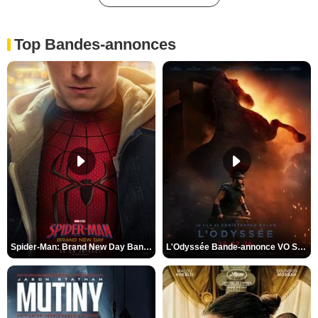
Top Bandes-annonces
Spider-Man: Brand New Day Bande-annonce VO STFR
L'Odyssée Bande-annonce VO STFR