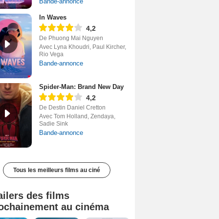
Bande-annonce
In Waves
4,2
De Phuong Mai Nguyen
Avec Lyna Khoudri, Paul Kircher,
Rio Vega
Bande-annonce
Spider-Man: Brand New Day
4,2
De Destin Daniel Cretton
Avec Tom Holland, Zendaya,
Sadie Sink
Bande-annonce
Tous les meilleurs films au ciné
ailers des films
ochainement au cinéma
Tombé du ciel Bande-annonce VF
La fin d’Oak Street Bande-annonce VO STFR
Soudain Bande-annonce VF STFR