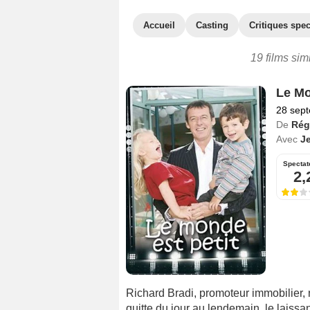
Accueil
Casting
Critiques spec
19 films sim
Le Mo
28 sep
De
Rég
Avec
J
Spectat
2,
Richard Bradi, promoteur immobilier, 
quitte du jour au lendemain, le laissant