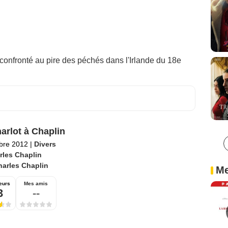
 confronté au pire des péchés dans l'Irlande du 18e
arlot à Chaplin
bre 2012
|
Divers
rles Chaplin
harles Chaplin
Me
eurs
Mes amis
3
--