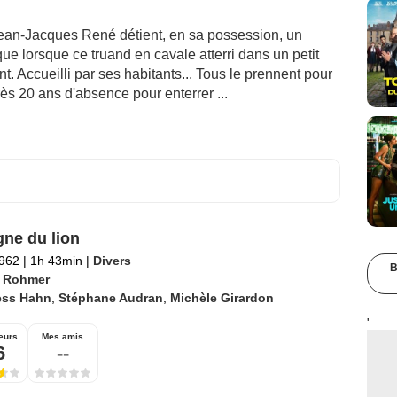
Jean-Jacques René détient, en sa possession, un
que lorsque ce truand en cavale atterri dans un petit
t. Accueilli par ses habitants... Tous le prennent pour
rès 20 ans d'absence pour enterrer ...
gne du lion
1962
|
1h 43min
|
Divers
B
c Rohmer
ess Hahn
,
Stéphane Audran
,
Michèle Girardon
'
eurs
Mes amis
6
--