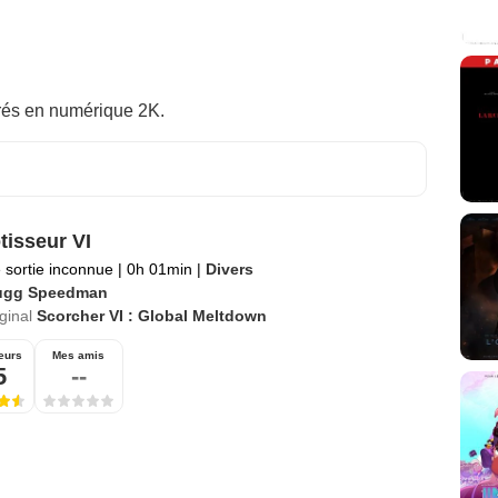
rés en numérique 2K.
tisseur VI
 sortie inconnue
|
0h 01min
|
Divers
ugg Speedman
iginal
Scorcher VI : Global Meltdown
eurs
Mes amis
5
--