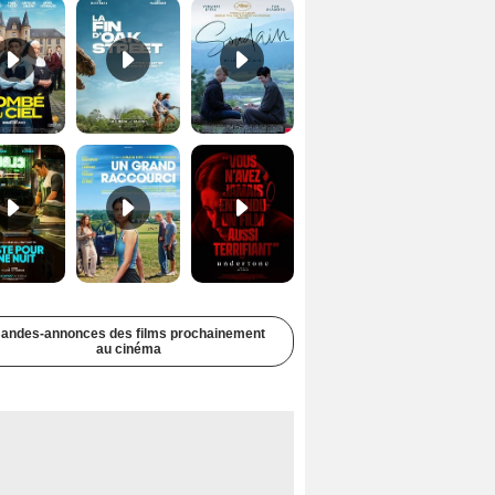
Juste pour une nuit Bande-annonce VO STFR
Un grand raccourci Bande-annonce VF
Undertone Bande-annonce VO STFR
andes-annonces des films prochainement
au cinéma