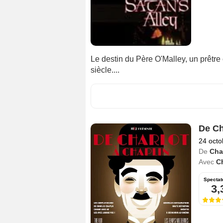
Le destin du Père O'Malley, un prêtre
siècle....
De Ch
24 octo
De
Cha
Avec
C
Spectat
3,