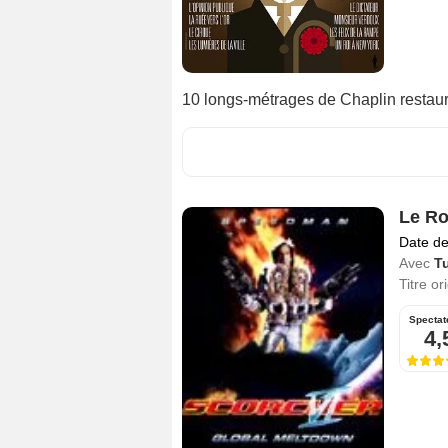
10 longs-métrages de Chaplin restau
Le Ro
Date de
Avec
T
Titre or
Spectat
4,