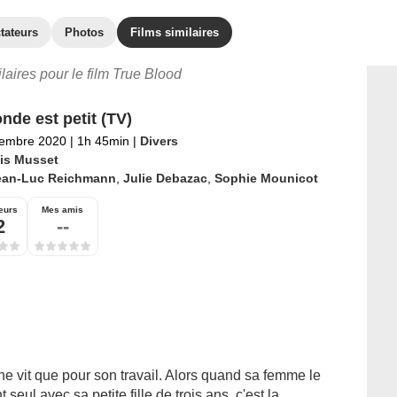
tateurs
Photos
Films similaires
ilaires pour le film True Blood
nde est petit (TV)
tembre 2020
|
1h 45min
|
Divers
is Musset
ean-Luc Reichmann
,
Julie Debazac
,
Sophie Mounicot
eurs
Mes amis
2
--
ne vit que pour son travail. Alors quand sa femme le
 seul avec sa petite fille de trois ans, c'est la