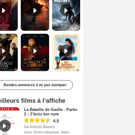
Le Triangle d'or Bande-annonce VF
Les Silences de Riyad Bande-annonce VO STFR
Les Matins merveilleux Bande-annonce VF
Bandes-annonces à ne pas manquer
illeurs films à l'affiche
La Bataille de Gaulle - Partie
2 : J’écris ton nom
4,5
De Antonin Baudry
Avec Simon Abkarian, Niels