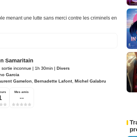
ble menant une lutte sans merci contre les criminels en
n Samaritain
 sortie inconnue
|
1h 30min
|
Divers
no Garcia
aurent Gamelon
,
Bernadette Lafont
,
Michel Galabru
eurs
Mes amis
1
--
Tr
pr