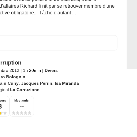
'affaires Richard fi nit par se retrouver membre d'une
tive obligatoire... Tâche d'autant ...
rruption
mbre 2012
|
1h 20min
|
Divers
ro Bolognini
lain Cuny
,
Jacques Perrin
,
Isa Miranda
iginal
La Corruzione
eurs
Mes amis
3
--