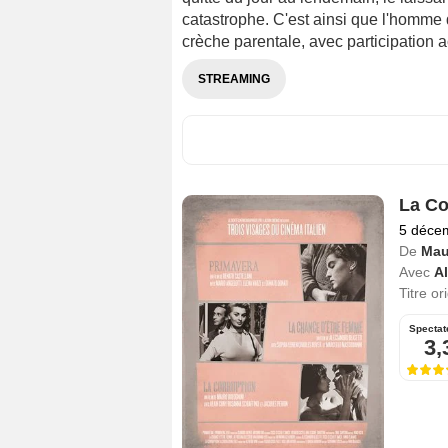
catastrophe. C'est ainsi que l'homme d
crèche parentale, avec participation ac
STREAMING
La Co
5 déce
De
Mau
Avec
A
Titre or
Spectat
3,