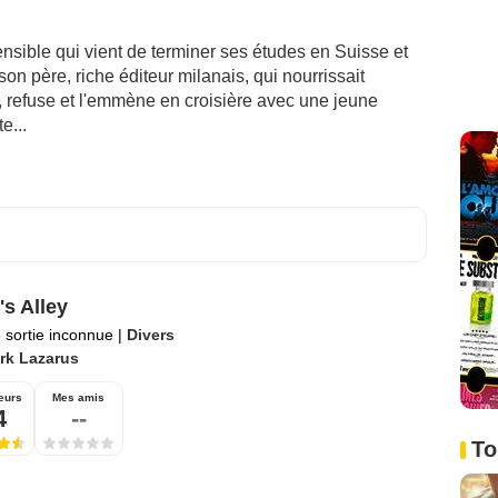
ensible qui vient de terminer ses études en Suisse et
n père, riche éditeur milanais, qui nourrissait
er, refuse et l'emmène en croisière avec une jeune
e...
's Alley
 sortie inconnue
|
Divers
rk Lazarus
eurs
Mes amis
4
--
To