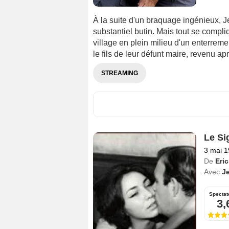
À la suite d'un braquage ingénieux, 
substantiel butin. Mais tout se compli
village en plein milieu d'un enterremen
le fils de leur défunt maire, revenu ap
STREAMING
Le Si
3 mai 
De
Eri
Avec
J
Spectat
3,