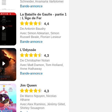
Schneider, Anamaria Vartolomei
Bande-annonce
La Bataille de Gaulle - partie 1
: L'Âge de Fer
4,4
De Antonin Baudry
Avec Simon Abkarian, Simon
Russell Beale, Florian Lesieur
Bande-annonce
L'Odyssée
4,3
De Christopher Nolan
Avec Matt Damon, Tom Holland,
Anne Hathaway
Bande-annonce
Jim Queen
4,3
De Marco Nguyen, Nicolas
Athane
Avec Alex Ramires, Jérémy Gillet,
Shirley Souagnon