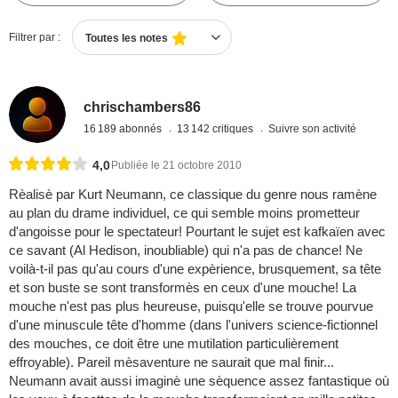
Filtrer par :
Toutes les notes
chrischambers86
16 189 abonnés
13 142 critiques
Suivre son activité
4,0
Publiée le 21 octobre 2010
Rèalisè par Kurt Neumann, ce classique du genre nous ramène
au plan du drame individuel, ce qui semble moins prometteur
d'angoisse pour le spectateur! Pourtant le sujet est kafkaïen avec
ce savant (Al Hedison, inoubliable) qui n'a pas de chance! Ne
voilà-t-il pas qu'au cours d'une expèrience, brusquement, sa tête
et son buste se sont transformès en ceux d'une mouche! La
mouche n'est pas plus heureuse, puisqu'elle se trouve pourvue
d'une minuscule tête d'homme (dans l'univers science-fictionnel
des mouches, ce doit être une mutilation particulièrement
effroyable). Pareil mèsaventure ne saurait que mal finir...
Neumann avait aussi imaginè une sèquence assez fantastique où