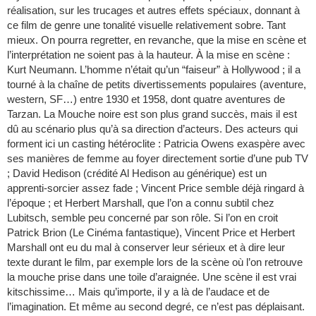
réalisation, sur les trucages et autres effets spéciaux, donnant à
ce film de genre une tonalité visuelle relativement sobre. Tant
mieux. On pourra regretter, en revanche, que la mise en scène et
l’interprétation ne soient pas à la hauteur. À la mise en scène :
Kurt Neumann. L’homme n’était qu’un “faiseur” à Hollywood ; il a
tourné à la chaîne de petits divertissements populaires (aventure,
western, SF…) entre 1930 et 1958, dont quatre aventures de
Tarzan. La Mouche noire est son plus grand succès, mais il est
dû au scénario plus qu’à sa direction d’acteurs. Des acteurs qui
forment ici un casting hétéroclite : Patricia Owens exaspère avec
ses manières de femme au foyer directement sortie d’une pub TV
; David Hedison (crédité Al Hedison au générique) est un
apprenti-sorcier assez fade ; Vincent Price semble déjà ringard à
l’époque ; et Herbert Marshall, que l’on a connu subtil chez
Lubitsch, semble peu concerné par son rôle. Si l’on en croit
Patrick Brion (Le Cinéma fantastique), Vincent Price et Herbert
Marshall ont eu du mal à conserver leur sérieux et à dire leur
texte durant le film, par exemple lors de la scène où l’on retrouve
la mouche prise dans une toile d’araignée. Une scène il est vrai
kitschissime… Mais qu’importe, il y a là de l’audace et de
l’imagination. Et même au second degré, ce n’est pas déplaisant.