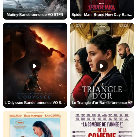
Mutiny Bande-annonce VO STFR
Spider-Man: Brand New Day Bande-annonce VO STFR
L'Odyssée Bande-annonce VO STFR
Le Triangle d'or Bande-annonce VF