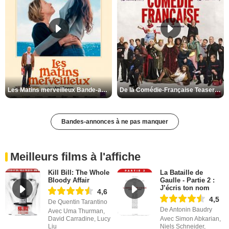
Les Matins merveilleux Bande-annonce VF
De la Comédie-Française Teaser VF
Bandes-annonces à ne pas manquer
Meilleurs films à l'affiche
Kill Bill: The Whole
La Bataille de
Bloody Affair
Gaulle - Partie 2 :
J’écris ton nom
4,6
4,5
De Quentin Tarantino
De Antonin Baudry
Avec Uma Thurman,
David Carradine, Lucy
Avec Simon Abkarian,
Liu
Niels Schneider,