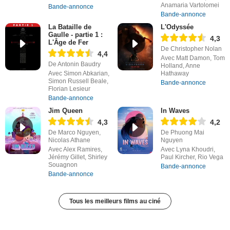
Anamaria Vartolomei
Bande-annonce
Bande-annonce
La Bataille de
L'Odyssée
Gaulle - partie 1 :
4,3
L'Âge de Fer
De Christopher Nolan
4,4
Avec Matt Damon, Tom
De Antonin Baudry
Holland, Anne
Avec Simon Abkarian,
Hathaway
Simon Russell Beale,
Bande-annonce
Florian Lesieur
Bande-annonce
Jim Queen
In Waves
4,3
4,2
De Marco Nguyen,
De Phuong Mai
Nicolas Athane
Nguyen
Avec Alex Ramires,
Avec Lyna Khoudri,
Jérémy Gillet, Shirley
Paul Kircher, Rio Vega
Souagnon
Bande-annonce
Bande-annonce
Tous les meilleurs films au ciné