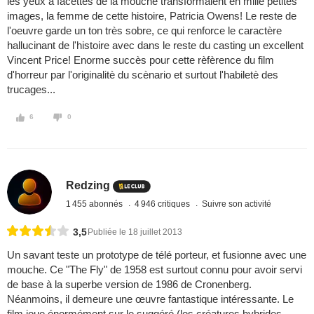
les yeux à facettes de la mouche transformaient en mille petites
images, la femme de cette histoire, Patricia Owens! Le reste de
l'oeuvre garde un ton très sobre, ce qui renforce le caractère
hallucinant de l'histoire avec dans le reste du casting un excellent
Vincent Price! Enorme succès pour cette rèfèrence du film
d'horreur par l'originalitè du scènario et surtout l'habiletè des
trucages...
6
0
Redzing
1 455 abonnés
4 946 critiques
Suivre son activité
3,5
Publiée le 18 juillet 2013
Un savant teste un prototype de télé porteur, et fusionne avec une
mouche. Ce "The Fly" de 1958 est surtout connu pour avoir servi
de base à la superbe version de 1986 de Cronenberg.
Néanmoins, il demeure une œuvre fantastique intéressante. Le
film joue énormément sur le suggéré (les créatures hybrides