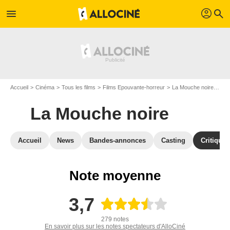
profil
menu
search
Accueil
Cinéma
Tous les films
Films Epouvante-horreur
La Mouche noire
Avi
La Mouche noire
Accueil
News
Bandes-annonces
Casting
Critiques
Note moyenne
3,7
279 notes
En savoir plus sur les notes spectateurs d'AlloCiné