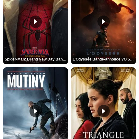
Spider-Man: Brand New Day Bande-annonce VO STFR
L'Odyssée Bande-annonce VO STFR