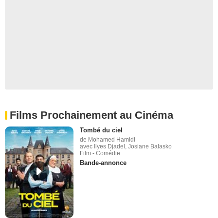
Films Prochainement au Cinéma
Tombé du ciel
de Mohamed Hamidi
avec Ilyes Djadel, Josiane Balasko
Film - Comédie
Bande-annonce