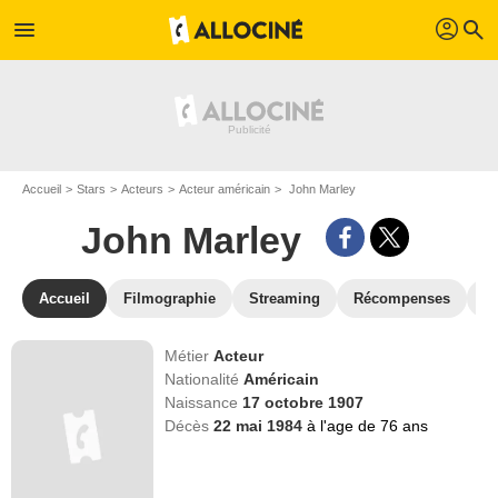
profil
menu
search
Accueil
Stars
Acteurs
Acteur américain
John Marley
John Marley
Accueil
Filmographie
Streaming
Récompenses
V
Métier
Acteur
Nationalité
Américain
Naissance
17 octobre 1907
Décès
22 mai 1984
à l'age de 76 ans