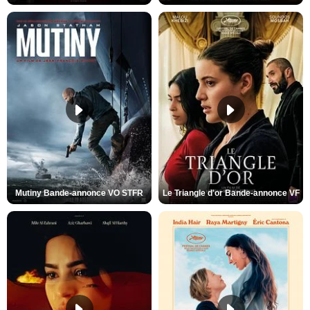
Mutiny Bande-annonce VO STFR
Le Triangle d'or Bande-annonce VF