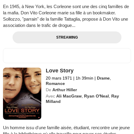
En 1945, à New York, les Corleone sont une des cinq familles de
la mafia. Don Vito Corleone marie sa fille à un bookmaker.
Sollozzo, "parrain" de la famille Tattaglia, propose à Don Vito une
association dans le trafic de drogue...
STREAMING
Love Story
20 mars 1971
|
1h 39min
|
Drame
,
Romance
De
Arthur Hiller
Avec
Ali MacGraw
,
Ryan O'Neal
,
Ray
Milland
Un homme issu d'une famille aisée, étudiant, rencontre une jeune
fille à la bibliothèque où elle travaille pour payer ses études.