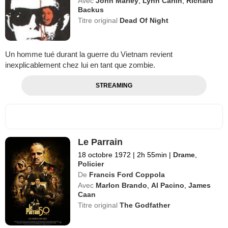
Avec
John Marley
,
Lynn Carlin
,
Richard
Backus
Titre original
Dead Of Night
Un homme tué durant la guerre du Vietnam revient
inexplicablement chez lui en tant que zombie.
STREAMING
Le Parrain
18 octobre 1972
|
2h 55min
|
Drame
,
Policier
De
Francis Ford Coppola
Avec
Marlon Brando
,
Al Pacino
,
James
Caan
Titre original
The Godfather