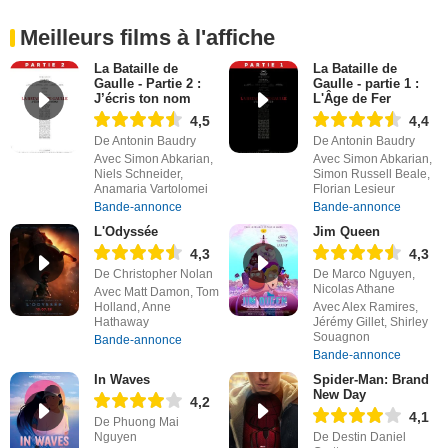
Meilleurs films à l'affiche
La Bataille de
La Bataille de
Gaulle - Partie 2 :
Gaulle - partie 1 :
J’écris ton nom
L'Âge de Fer
4,5
4,4
De Antonin Baudry
De Antonin Baudry
Avec Simon Abkarian,
Avec Simon Abkarian,
Niels Schneider,
Simon Russell Beale,
Anamaria Vartolomei
Florian Lesieur
Bande-annonce
Bande-annonce
L'Odyssée
Jim Queen
4,3
4,3
De Christopher Nolan
De Marco Nguyen,
Nicolas Athane
Avec Matt Damon, Tom
Holland, Anne
Avec Alex Ramires,
Hathaway
Jérémy Gillet, Shirley
Souagnon
Bande-annonce
Bande-annonce
In Waves
Spider-Man: Brand
New Day
4,2
4,1
De Phuong Mai
Nguyen
De Destin Daniel