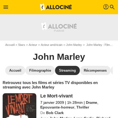
profil
menu
search
Accueil
Stars
Acteur
Acteur américain
John Marley
John Marley : Films et séries online
John Marley
Accueil
Filmographie
Streaming
Récompenses
V
Retrouvez tous les films et séries TV disponibles en
streaming avec John Marley
Le Mort-vivant
7 janvier 2009
|
1h 28min
|
Drame
,
Epouvante-horreur
,
Thriller
De
Bob Clark