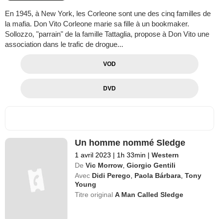
En 1945, à New York, les Corleone sont une des cinq familles de
la mafia. Don Vito Corleone marie sa fille à un bookmaker.
Sollozzo, "parrain" de la famille Tattaglia, propose à Don Vito une
association dans le trafic de drogue...
VOD
DVD
Un homme nommé Sledge
1 avril 2023
|
1h 33min
|
Western
De
Vic Morrow
,
Giorgio Gentili
Avec
Didi Perego
,
Paola Bárbara
,
Tony
Young
Titre original
A Man Called Sledge