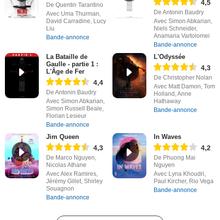
4,5
De Quentin Tarantino
De Antonin Baudry
Avec Uma Thurman,
David Carradine, Lucy
Avec Simon Abkarian,
Liu
Niels Schneider,
Anamaria Vartolomei
Bande-annonce
Bande-annonce
La Bataille de
L'Odyssée
Gaulle - partie 1 :
4,3
L'Âge de Fer
De Christopher Nolan
4,4
Avec Matt Damon, Tom
De Antonin Baudry
Holland, Anne
Avec Simon Abkarian,
Hathaway
Simon Russell Beale,
Bande-annonce
Florian Lesieur
Bande-annonce
Jim Queen
In Waves
4,3
4,2
De Marco Nguyen,
De Phuong Mai
Nicolas Athane
Nguyen
Avec Alex Ramires,
Avec Lyna Khoudri,
Jérémy Gillet, Shirley
Paul Kircher, Rio Vega
Souagnon
Bande-annonce
Bande-annonce