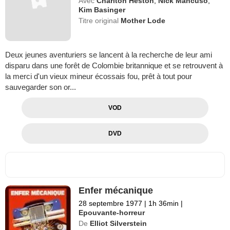
Avec
Charlton Heston
,
Nick Mancuso
,
Kim Basinger
Titre original
Mother Lode
Deux jeunes aventuriers se lancent à la recherche de leur ami
disparu dans une forêt de Colombie britannique et se retrouvent à
la merci d'un vieux mineur écossais fou, prêt à tout pour
sauvegarder son or...
VOD
DVD
Enfer mécanique
28 septembre 1977
|
1h 36min
|
Epouvante-horreur
De
Elliot Silverstein