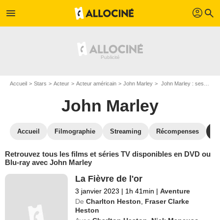
profil
menu
search
Accueil
Stars
Acteur
Acteur américain
John Marley
John Marley : ses Blu-Ray, DVD, VOD, SVOD
John Marley
Accueil
Filmographie
Streaming
Récompenses
V
Retrouvez tous les films et séries TV disponibles en DVD ou
Blu-ray avec John Marley
La Fièvre de l'or
3 janvier 2023
|
1h 41min
|
Aventure
De
Charlton Heston
,
Fraser Clarke
Heston