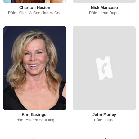
Charlton Heston
Nick Mancuso
Rôle : Silas McGee / Ian McGee
Rôle : Jean Dupre
Kim Basinger
John Marley
Rôle : Andrea Spalding
Rôle : Elijha