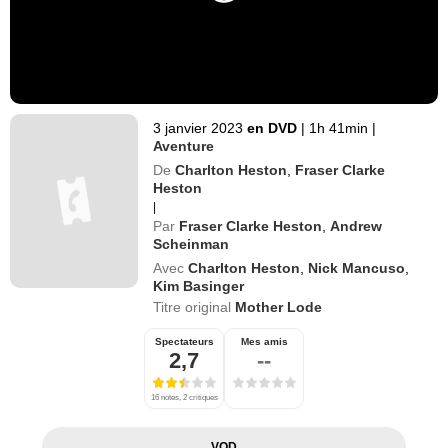
3 janvier 2023
en DVD
|
1h 41min
|
Aventure
De
Charlton Heston
,
Fraser Clarke
Heston
|
Par
Fraser Clarke Heston
,
Andrew
Scheinman
Avec
Charlton Heston
,
Nick Mancuso
,
Kim Basinger
Titre original
Mother Lode
Spectateurs
Mes amis
2,7
--
16 notes, 2 critiques
VOD