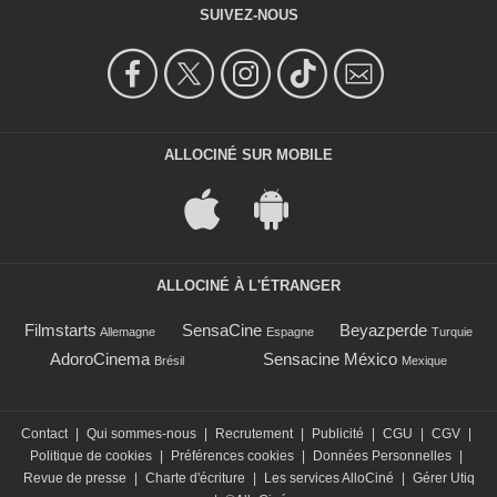
SUIVEZ-NOUS
ALLOCINÉ SUR MOBILE
ALLOCINÉ À L'ÉTRANGER
Filmstarts
SensaCine
Beyazperde
Allemagne
Espagne
Turquie
AdoroCinema
Sensacine México
Brésil
Mexique
Contact
|
Qui sommes-nous
|
Recrutement
|
Publicité
|
CGU
|
CGV
|
Politique de cookies
|
Préférences cookies
|
Données Personnelles
|
Revue de presse
|
Charte d'écriture
|
Les services AlloCiné
|
Gérer Utiq