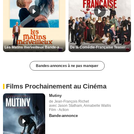
Les Matins merveilleux Bande-annonce VF
De la Comédie-Française Teaser VF
Bandes-annonces à ne pas manquer
Films Prochainement au Cinéma
Mutiny
de Jean-François Richet
avec Jason Statham, Annabelle Wallis
Film - Action
Bande-annonce