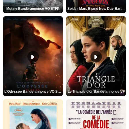
Mutiny Bande-annonce VO STFR
Spider-Man: Brand New Day Bande-annonce VO STFR
L'Odyssée Bande-annonce VO STFR
Le Triangle d'or Bande-annonce VF