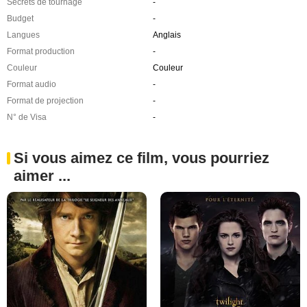
Secrets de tournage
-
Budget
-
Langues
Anglais
Format production
-
Couleur
Couleur
Format audio
-
Format de projection
-
N° de Visa
-
Si vous aimez ce film, vous pourriez
aimer ...