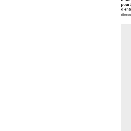
pourt
d'ent
diman