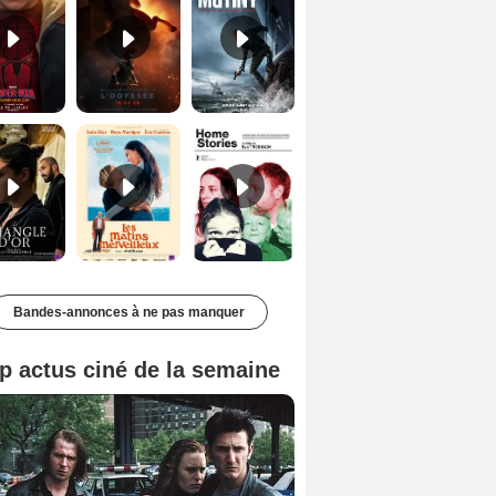
Le Triangle d'or Bande-annonce VF
Les Matins merveilleux Bande-annonce VF
Home stories Bande-annonce VO STFR
Bandes-annonces à ne pas manquer
p actus ciné de la semaine