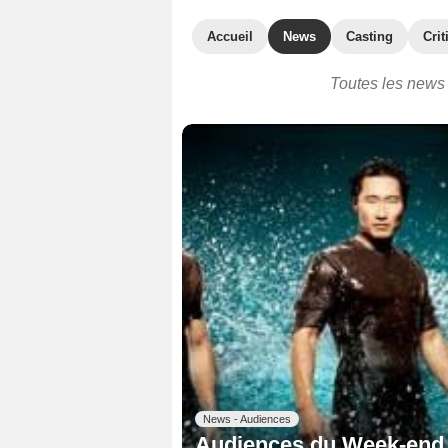
Accueil
News
Casting
Crit
Toutes les news 
News - Audiences
Audiences du Week-end :