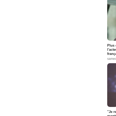
Plus 
l'act
franç
samed
"Je r
montr