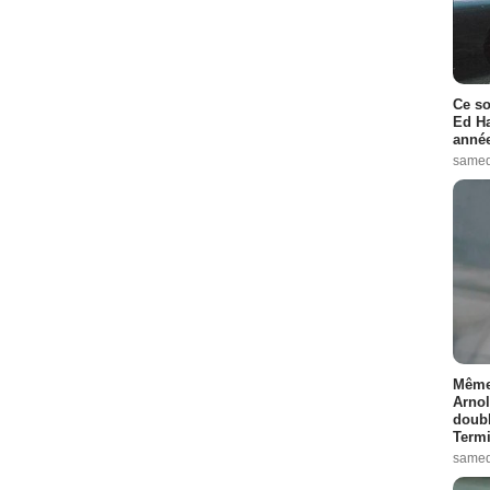
Ce so
Ed Ha
année
samed
Même 
Arnol
doubl
Termi
samed