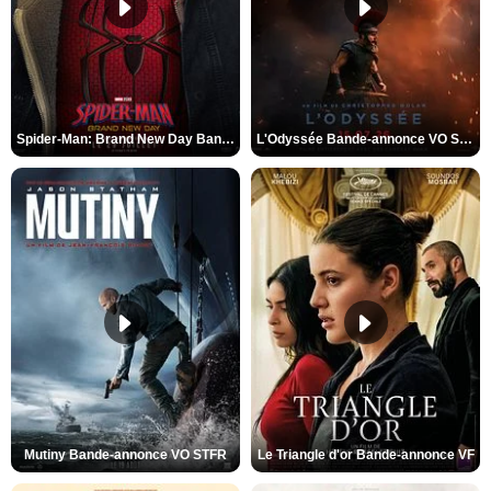
Spider-Man: Brand New Day Bande-annonce VO STFR
L'Odyssée Bande-annonce VO STFR
Mutiny Bande-annonce VO STFR
Le Triangle d'or Bande-annonce VF