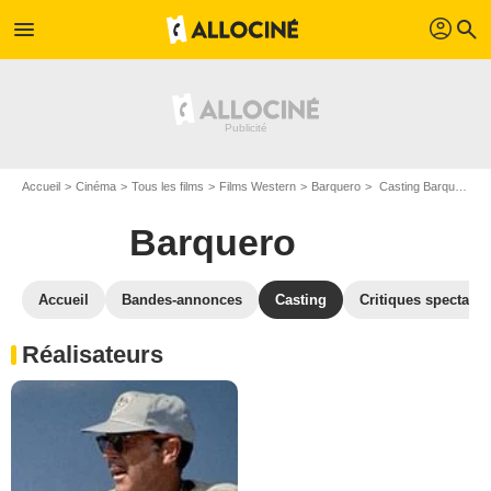
profil
menu
search
Accueil
Cinéma
Tous les films
Films Western
Barquero
Casting Barquero
Barquero
Accueil
Bandes-annonces
Casting
Critiques spectateu
Réalisateurs