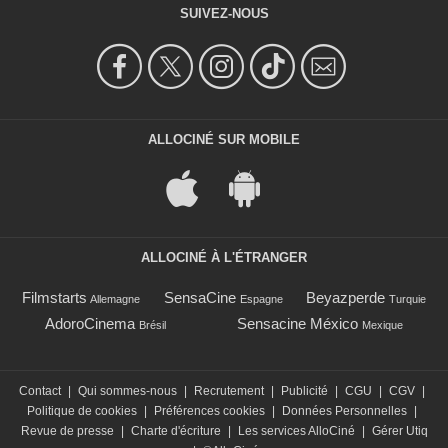
SUIVEZ-NOUS
ALLOCINÉ SUR MOBILE
ALLOCINÉ À L'ÉTRANGER
Filmstarts
SensaCine
Beyazperde
Allemagne
Espagne
Turquie
AdoroCinema
Sensacine México
Brésil
Mexique
Contact
|
Qui sommes-nous
|
Recrutement
|
Publicité
|
CGU
|
CGV
|
Politique de cookies
|
Préférences cookies
|
Données Personnelles
|
Revue de presse
|
Charte d'écriture
|
Les services AlloCiné
|
Gérer Utiq